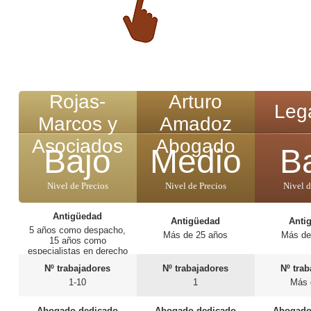
Rojas-
Arturo
Legá
Marcos y
Amadoz
Asociados
Abogado
Bajo
Medio
B
Nivel de Precios
Nivel de Precios
Nivel d
Antigüedad
Antigüedad
Anti
5 años como despacho,
Más de 25 años
Más de
15 años como
especialistas en derecho
sanitario.
Nº trabajadores
Nº trabajadores
Nº tra
1-10
1
Más 
Abogado dedicado
Abogado dedicado
Abogado