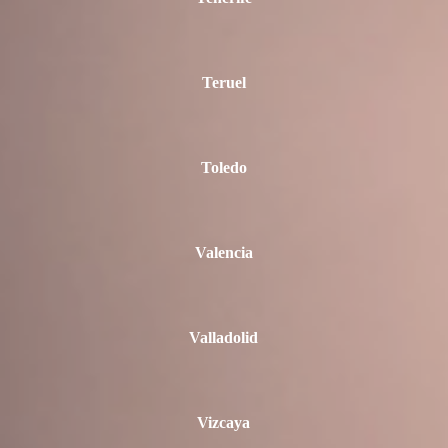
Teruel
Toledo
Valencia
Valladolid
Vizcaya