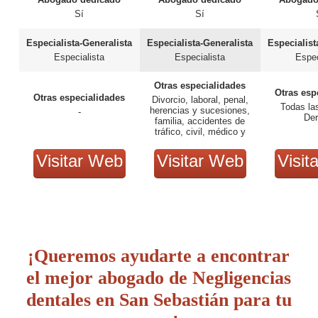
Sí
Sí
Especialista-Generalista
Especialista-Generalista
Especialist
Especialista
Especialista
Espec
Otras especialidades
Otras esp
Otras especialidades
Divorcio, laboral, penal,
Todas la
herencias y sucesiones,
-
De
familia, accidentes de
tráfico, civil, médico y
seguridad social.
Visitar Web
Visitar Web
Visit
¡Queremos ayudarte a encontrar
el mejor abogado de Negligencias
dentales en San Sebastián para tu