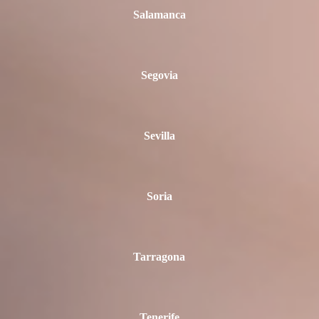
Salamanca
Segovia
Sevilla
Soria
Tarragona
Tenerife