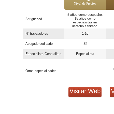
Nivel de Precios
5 años como despacho,
15 años como
Antigüedad
especialistas en
derecho sanitario.
Nº trabajadores
1-10
Abogado dedicado
Sí
Especialista-Generalista
Especialista
T
Otras especialidades
-
Visitar Web
V