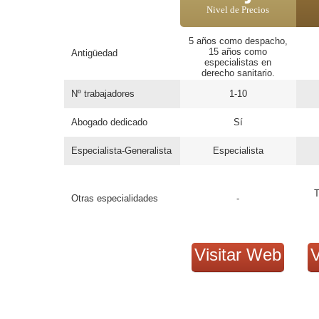
Nivel de Precios
5 años como despacho,
15 años como
Antigüedad
especialistas en
derecho sanitario.
Nº trabajadores
1-10
Abogado dedicado
Sí
Especialista-Generalista
Especialista
T
Otras especialidades
-
Visitar Web
V