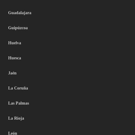
Guadalajara
Guipúzcoa
Huelva
Huesca
Jaén
La Coruña
Las Palmas
La Rioja
León