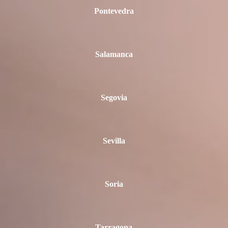
Pontevedra
Salamanca
Segovia
Sevilla
Soria
Tarragona