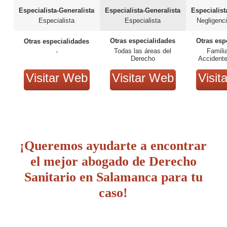
Especialista-Generalista
Especialista-Generalista
Especialist
Especialista
Especialista
Negligenc
Otras especialidades
Otras esp
Otras especialidades
Todas las áreas del
Famili
-
Derecho
Accident
Inmobiliari
Consumidor,
Visitar Web
Visitar Web
Visit
Gé
¡Queremos ayudarte a encontrar
el mejor abogado de Derecho
Sanitario en Salamanca para tu
caso!