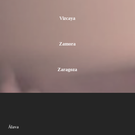
Vizcaya
Zamora
Zaragoza
Álava