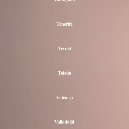
Tenerife
Teruel
Toledo
Valencia
Valladolid