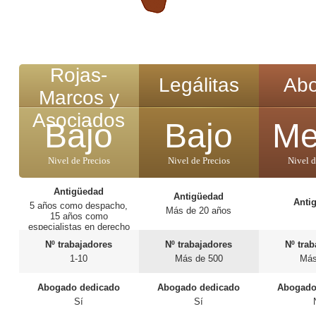
Rojas-
Legálitas
Ab
Marcos y
Asociados
Bajo
Bajo
Me
Nivel de Precios
Nivel de Precios
Nivel d
Antigüedad
Antigüedad
Anti
5 años como despacho,
Más de 20 años
15 años como
especialistas en derecho
sanitario.
Nº trabajadores
Nº trabajadores
Nº tra
1-10
Más de 500
Más
Abogado dedicado
Abogado dedicado
Abogado
Sí
Sí