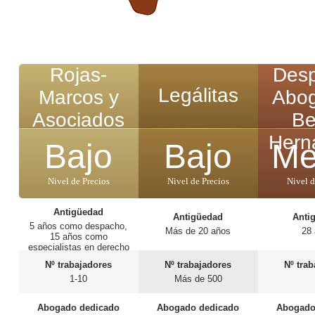
Rojas-
Des
Legálitas
Marcos y
Abo
Asociados
Be
Hern
Bajo
Bajo
Me
Nivel de Precios
Nivel de Precios
Nivel d
Antigüedad
Antigüedad
Anti
5 años como despacho,
Más de 20 años
28
15 años como
especialistas en derecho
sanitario.
Nº trabajadores
Nº trabajadores
Nº tra
1-10
Más de 500
Abogado dedicado
Abogado dedicado
Abogado