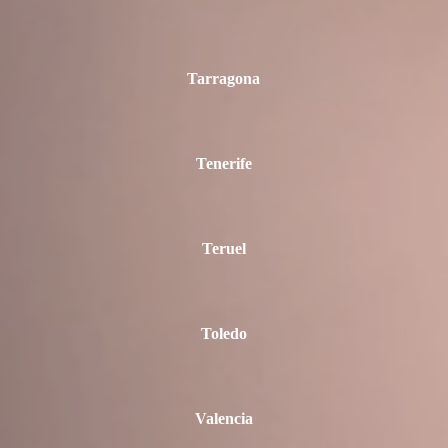
Tarragona
Tenerife
Teruel
Toledo
Valencia