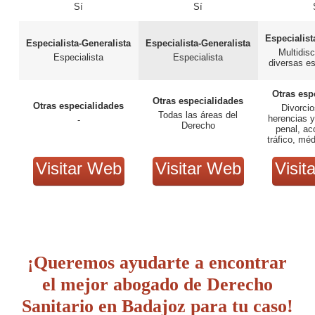
Sí
Sí
Especialist
Especialista-Generalista
Especialista-Generalista
Multidisc
Especialista
Especialista
diversas e
Otras esp
Otras especialidades
Otras especialidades
Divorcio
Todas las áreas del
herencias 
-
Derecho
penal, ac
tráfico, méd
inmobiliar
Visitar Web
Visitar Web
Visit
¡Queremos ayudarte a encontrar
el mejor abogado de Derecho
Sanitario en Badajoz para tu caso!