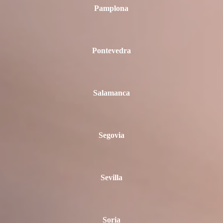
Pamplona
Pontevedra
Salamanca
Segovia
Sevilla
Soria