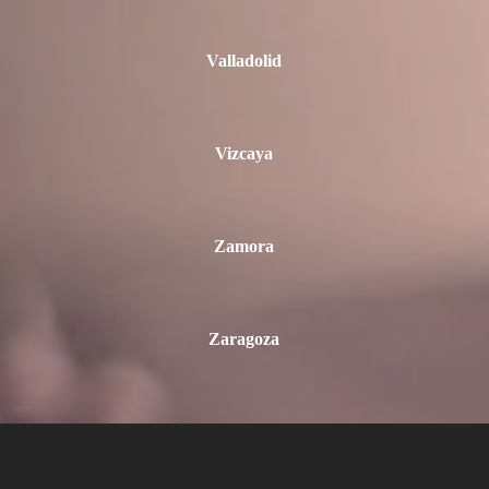
Valladolid
Vizcaya
Zamora
Zaragoza