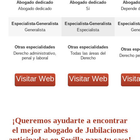
Abogado dedicado
Abogado dedicado
Abogado
Abogado dedicado
Sí
Depende d
Especialista-Generalista
Especialista-Generalista
Especialist
Generalista
Especialista
Gene
Otras especialidades
Otras especialidades
Otras esp
Derecho administrativo,
Todas las áreas del
Derecho pe
penal y laboral
Derecho
Visitar Web
Visitar Web
Visit
¡Queremos ayudarte a encontrar
el mejor abogado de Jubilaciones
anticipadas en Sevilla para tu caso!