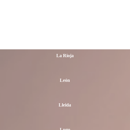
La Coruña
Las Palmas
La Rioja
León
Lleida
Lugo