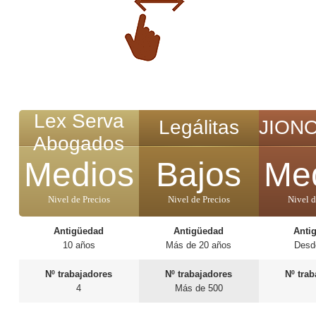
Lex Serva
Legálitas
JION
Abogados
Medios
Bajos
Me
Nivel de Precios
Nivel de Precios
Nivel d
Antigüedad
Antigüedad
Anti
10 años
Más de 20 años
Desd
Nº trabajadores
Nº trabajadores
Nº tra
4
Más de 500