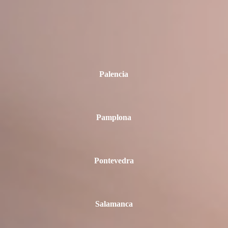
Palencia
Pamplona
Pontevedra
Salamanca