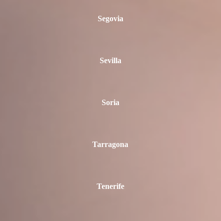
Segovia
Sevilla
Soria
Tarragona
Tenerife