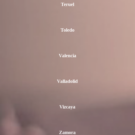
Teruel
Toledo
Valencia
Valladolid
Vizcaya
Zamora