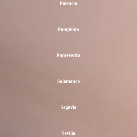
Palencia
Pamplona
Pontevedra
Salamanca
Segovia
Sevilla