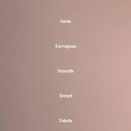
Soria
Tarragona
Tenerife
Teruel
Toledo