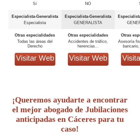
Sí
NO
Especialista-Generalista
Especialista-Generalista
Especialist
Especialista
GENERALISTA
GENER
Otras especialidades
Otras especialidades
Otras esp
Todas las áreas del
Accidentes de tráfico,
Asesoría fis
Derecho
herencias...
bancario,
Visitar Web
Visitar Web
Visit
¡Queremos ayudarte a encontrar
el mejor abogado de Jubilaciones
anticipadas en Cáceres para tu
caso!