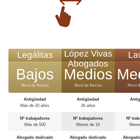
López Vivas
Legálitas
La
Abogados
Bajos
Medios
Me
Nivel de Precios
Nivel de Precios
Nivel d
Antigüedad
Antigüedad
Anti
Más de 20 años
26 años
Nº trabajadores
Nº trabajadores
Nº tra
Más de 500
Menos de 10
Meno
Abogado dedicado
Abogado dedicado
Abogado