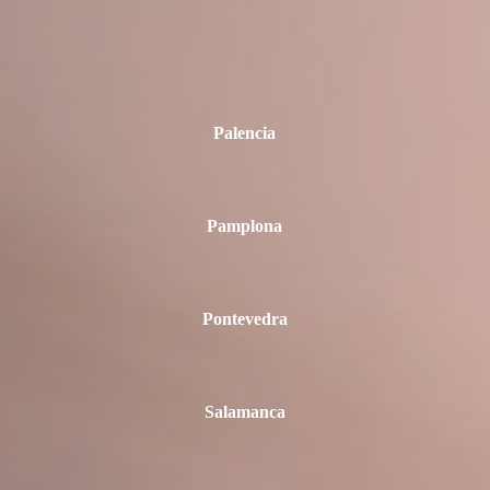
Palencia
Pamplona
Pontevedra
Salamanca