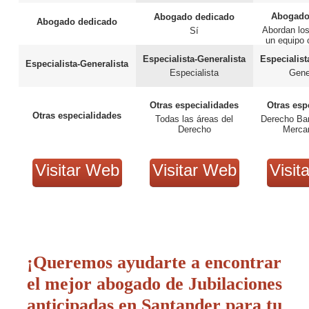
Abogado
Abogado dedicado
Abogado dedicado
Abordan lo
Sí
un equipo
Especialista-Generalista
Especialist
Especialista-Generalista
Especialista
Gene
Otras especialidades
Otras esp
Otras especialidades
Todas las áreas del
Derecho Ban
Derecho
Mercan
Visitar Web
Visitar Web
Visit
¡Queremos ayudarte a encontrar
el mejor abogado de Jubilaciones
anticipadas en Santander para tu