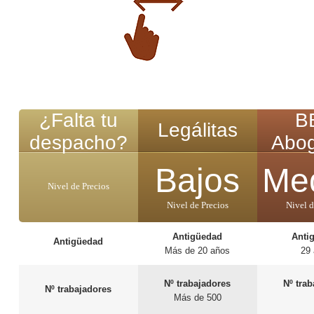
¿Falta tu
B
Legálitas
despacho?
Abo
Bajos
Me
Nivel de Precios
Nivel de Precios
Nivel d
Antigüedad
Anti
Antigüedad
Más de 20 años
29
Nº trabajadores
Nº tra
Nº trabajadores
Más de 500