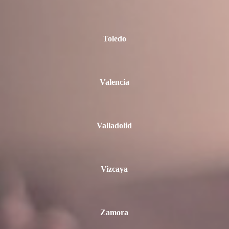
Toledo
Valencia
Valladolid
Vizcaya
Zamora