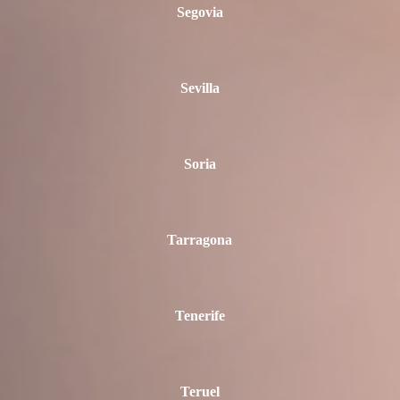
Segovia
Sevilla
Soria
Tarragona
Tenerife
Teruel