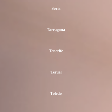
Soria
Tarragona
Tenerife
Teruel
Toledo