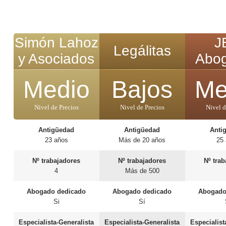
Simón Lahoz
J
Legálitas
y Asociados
Abo
Medio
Bajos
Me
Nivel de Precios
Nivel de Precios
Nivel d
Antigüedad
Antigüedad
Anti
23 años
Más de 20 años
25
Nº trabajadores
Nº trabajadores
Nº tra
4
Más de 500
Abogado dedicado
Abogado dedicado
Abogado
Si
Sí
Especialista-Generalista
Especialista-Generalista
Especialist