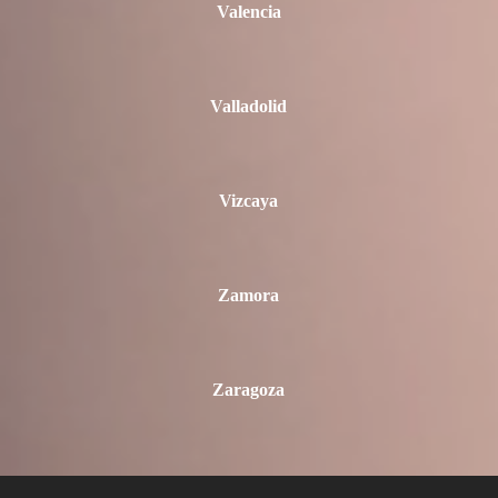
Valencia
Valladolid
Vizcaya
Zamora
Zaragoza