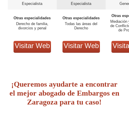
Especialista
Especialista
Gener
Otras esp
Otras especialidades
Otras especialidades
Mediación 
Derecho de familia,
Todas las áreas del
de Conflict
divorcios y penal
Derecho
de Pr
Visitar Web
Visitar Web
Visit
¡Queremos ayudarte a encontrar
el mejor abogado de Embargos en
Zaragoza para tu caso!