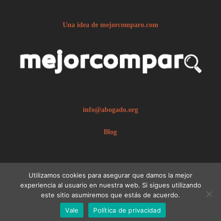
Una idea de mejorcomparo.com
info@abogado.org
Blog
Utilizamos cookies para asegurar que damos la mejor
experiencia al usuario en nuestra web. Si sigues utilizando
este sitio asumiremos que estás de acuerdo.
© 2026 abogado.org.
Aviso legal
Vale
Política de privacidad