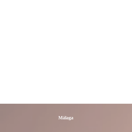
León
Lleida
Lugo
Madrid
Málaga