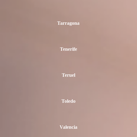
Tarragona
Tenerife
Teruel
Toledo
Valencia