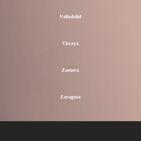
Valladolid
Vizcaya
Zamora
Zaragoza