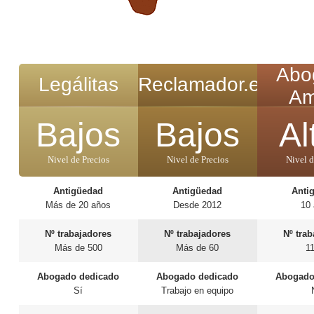
Abo
Legálitas
Reclamador.es
Am
Bajos
Bajos
Al
Nivel de Precios
Nivel de Precios
Nivel d
Antigüedad
Antigüedad
Anti
Más de 20 años
Desde 2012
10
Nº trabajadores
Nº trabajadores
Nº tra
Más de 500
Más de 60
1
Abogado dedicado
Abogado dedicado
Abogado
Sí
Trabajo en equipo