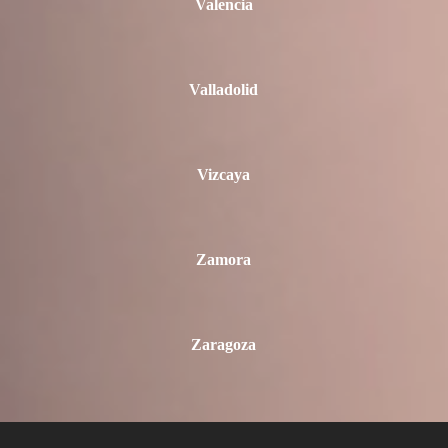
Valencia
Valladolid
Vizcaya
Zamora
Zaragoza