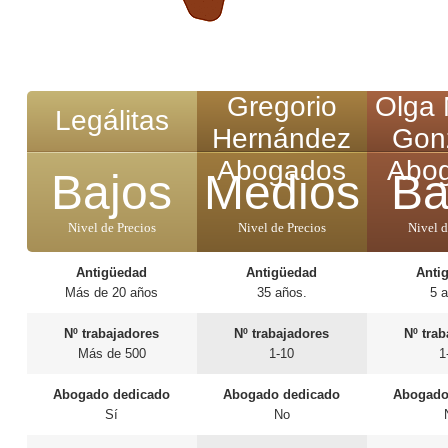
Gregorio
Olga
Legálitas
Hernández
Gon
Abogados
Abo
Bajos
Medios
Ba
Nivel de Precios
Nivel de Precios
Nivel d
Antigüedad
Antigüedad
Anti
Más de 20 años
35 años.
5 
Nº trabajadores
Nº trabajadores
Nº tra
Más de 500
1-10
1
Abogado dedicado
Abogado dedicado
Abogado
Sí
No