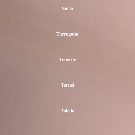
Soria
Tarragona
Tenerife
Teruel
Toledo