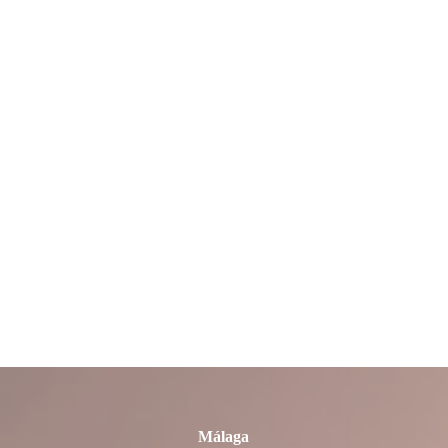
La Rioja
León
Lleida
Lugo
Madrid
Málaga