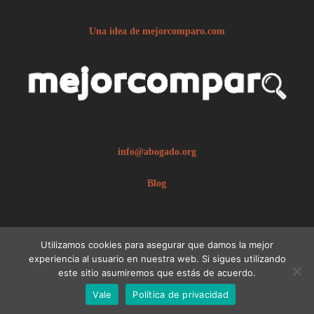
Una idea de mejorcomparo.com
info@abogado.org
Blog
Utilizamos cookies para asegurar que damos la mejor
experiencia al usuario en nuestra web. Si sigues utilizando
este sitio asumiremos que estás de acuerdo.
© 2026 abogado.org.
Aviso legal
Vale
Política de privacidad