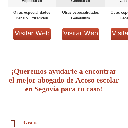
Especialista
Generalista
Gene
Otras especialidades
Otras especialidades
Otras esp
Penal y Extradición
Generalista
Gene
Visitar Web
Visitar Web
Visit
¡Queremos ayudarte a encontrar
el mejor abogado de Acoso escolar
en Segovia para tu caso!
Gratis