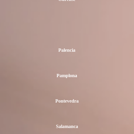
Palencia
Pamplona
Pontevedra
Salamanca