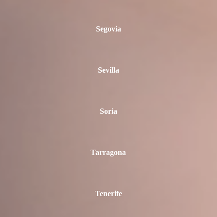
Segovia
Sevilla
Soria
Tarragona
Tenerife