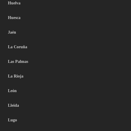
Huelva
Huesca
Jaén
La Coruña
Las Palmas
La Rioja
León
Lleida
Lugo