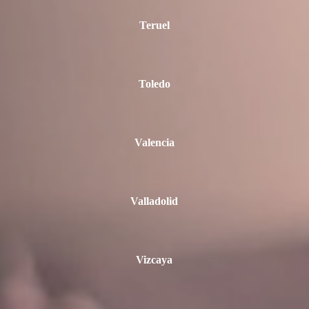
Teruel
Toledo
Valencia
Valladolid
Vizcaya