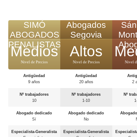
SIMÓ
Abogados
Sán
ABOGADOS
Segovia
Mont
PENALISTAS
Abo
Medios
Altos
Me
Nivel de Precios
Nivel de Precios
Nivel d
Antigüedad
Antigüedad
Anti
9 años
20 años
2 
Nº trabajadores
Nº trabajadores
Nº tra
10
1-10
1
Abogado dedicado
Abogado dedicado
Abogado
Sí
No
Especialista-Generalista
Especialista-Generalista
Especialist