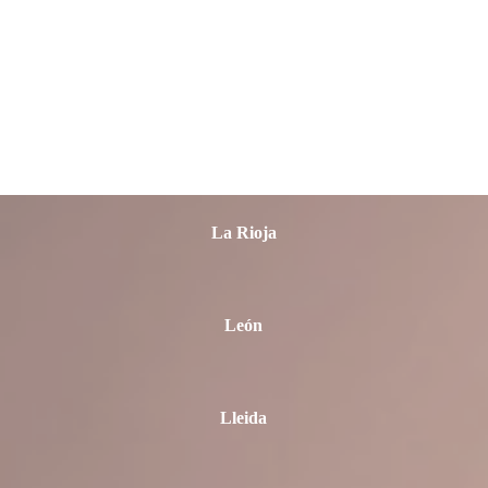
La Coruña
Las Palmas
La Rioja
León
Lleida