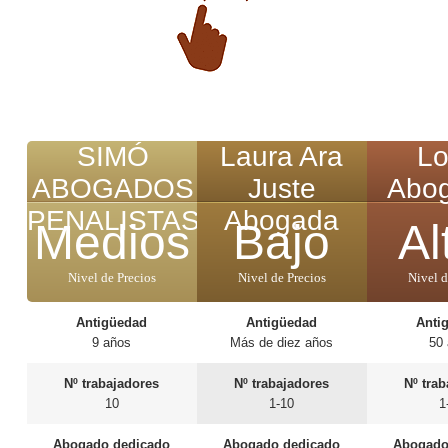
SIMÓ
Laura Ara
Lo
ABOGADOS
Juste
Abo
PENALISTAS
Abogada
Medios
Bajo
Al
Nivel de Precios
Nivel de Precios
Nivel d
Antigüedad
Antigüedad
Anti
9 años
Más de diez años
50
Nº trabajadores
Nº trabajadores
Nº tra
10
1-10
1
Abogado dedicado
Abogado dedicado
Abogado