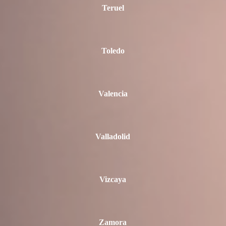
Teruel
Toledo
Valencia
Valladolid
Vizcaya
Zamora