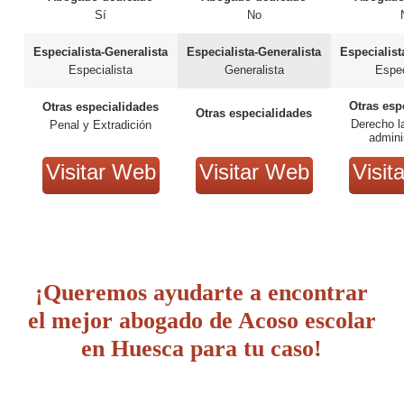
Sí
No
Especialista-Generalista
Especialista-Generalista
Especialist
Especialista
Generalista
Espec
Otras esp
Otras especialidades
Otras especialidades
Derecho la
Penal y Extradición
admini
hipo
Visitar Web
Visitar Web
Visit
¡Queremos ayudarte a encontrar
el mejor abogado de Acoso escolar
en Huesca para tu caso!