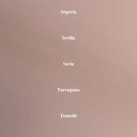
Segovia
Sevilla
Soria
Tarragona
Tenerife