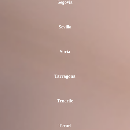
Segovia
Sevilla
Soria
Tarragona
Tenerife
Teruel