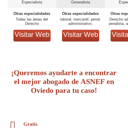
Especialista
Generalista
Espec
Otras especialidades
Otras especialidades
Otras esp
Todas las áreas del
laboral, mercantil, penal,
Derecho ad
Derecho
administrativo,
penalista, 
corporativo.
trafico, 
me
Visitar Web
Visitar Web
Visit
¡Queremos ayudarte a encontrar
el mejor abogado de ASNEF en
Oviedo para tu caso!
Gratis