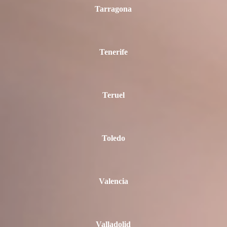
Tarragona
Tenerife
Teruel
Toledo
Valencia
Valladolid