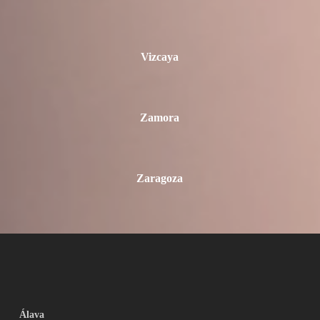
Vizcaya
Zamora
Zaragoza
Álava