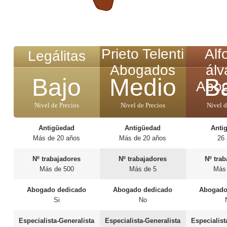
Prieto Telenti
Alf
Legálitas
Abogados
álv
Bajo
Medio
B
Abo
Nivel de Precios
Nivel de Precios
Nivel d
Antigüedad
Antigüedad
Anti
Más de 20 años
Más de 20 años
26
Nº trabajadores
Nº trabajadores
Nº tra
Más de 500
Más de 5
Más
Abogado dedicado
Abogado dedicado
Abogado
Si
No
Especialista-Generalista
Especialista-Generalista
Especialist