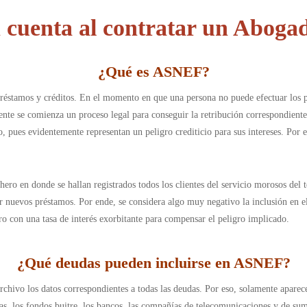
n cuenta al contratar un Abog
¿Qué es ASNEF
?
réstamos y créditos. En el momento en que una persona no puede efectuar los pa
nte se comienza un proceso legal para conseguir la retribución correspondiente.
o, pues evidentemente representan un peligro crediticio para sus intereses. Por 
ero en donde se hallan registrados todos los clientes del servicio morosos del 
ir nuevos préstamos. Por ende, se considera algo muy negativo la inclusión en e
ro con una tasa de interés exorbitante para compensar el peligro implicado.
¿
Qué deudas pueden incluirse en ASNEF
?
 archivo los datos correspondientes a todas las deudas. Por eso, solamente apar
s, los fondos buitre, los bancos, las compañías de telecomunicaciones y de sumi