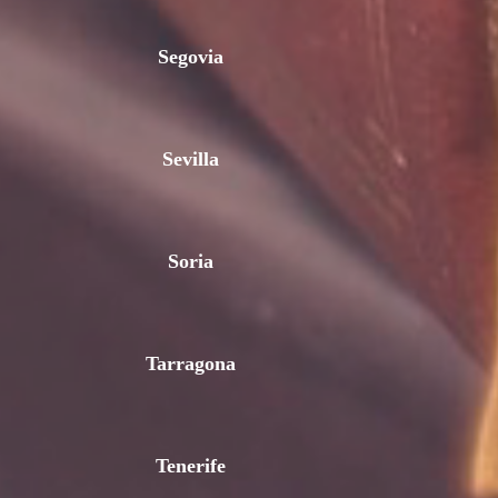
Segovia
Sevilla
Soria
Tarragona
Tenerife