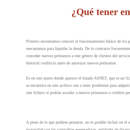
¿Qué tener e
Primero necesitamos conocer el funcionamiento básico de los p
mecanismos para liquidar la deuda. De lo contrario frecuenteme
conceder nuevos préstamos a este género de clientes del servici
historial crediticio antes de autorizar nuevos préstamos.
Es en este punto donde aparece el listado ASNEF, que es un fich
se encuentra en este archivo van a tener problemas para adquir
este fichero sí podrán acceder a nuevos préstamos o créditos pe
A pesar de lo que pudiese pensarse, no es posible incluir en el
morosidad con las compañías aseguradoras, entidades de finanza