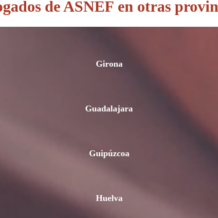
gados de ASNEF en otras provin
Girona
Guadalajara
Guipúzcoa
Huelva