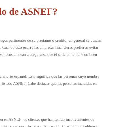
ado de ASNEF?
gos pertinentes de su préstamo o crédito, en general se buscan
 Cuando esto ocurre las empresas financieras prefieren evitar
eso, acostumbran a asegurarse que el solicitante tiene un buen
territorio español. Esto significa que las personas cuyo nombre
l listado ASNEF. Cabe destacar que las personas incluidas en
ecen en ASNEF los clientes que han tenido inconvenientes de
nistros de agua, luz y gas. Por ende, si has tenido problemas