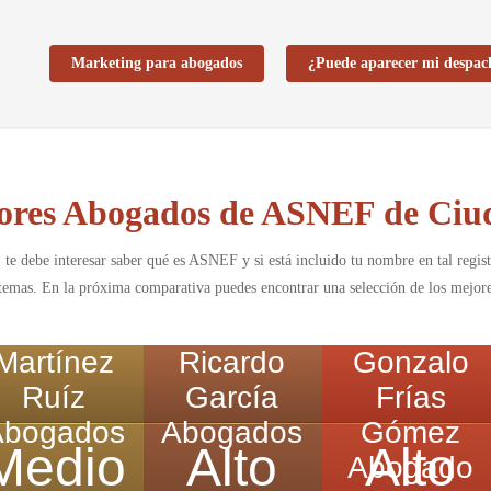
Marketing para abogados
¿Puede aparecer mi despac
ores Abogados de ASNEF de Ciu
 te debe interesar saber qué es ASNEF y si está incluido tu nombre en tal regist
 temas. En la próxima comparativa puedes encontrar una selección de los mejor
Martínez
Ricardo
Gonzalo
Ruíz
García
Frías
Abogados
Abogados
Gómez
Medio
Alto
Alto
Abogado