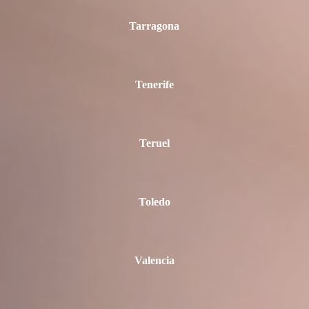
Tarragona
Tenerife
Teruel
Toledo
Valencia