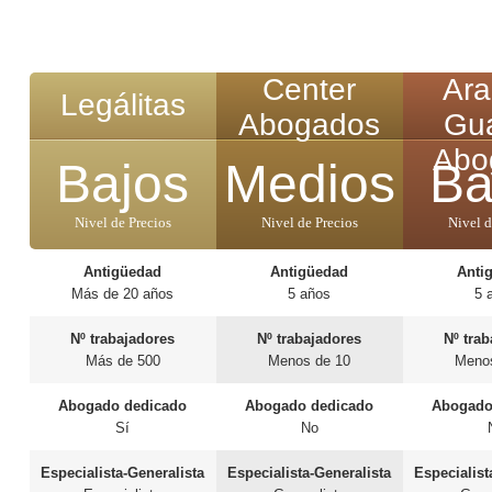
Center
Ara
Legálitas
Abogados
Gu
Abo
Bajos
Medios
Ba
Nivel de Precios
Nivel de Precios
Nivel d
Antigüedad
Antigüedad
Anti
Más de 20 años
5 años
5 
Nº trabajadores
Nº trabajadores
Nº tra
Más de 500
Menos de 10
Meno
Abogado dedicado
Abogado dedicado
Abogado
Sí
No
Especialista-Generalista
Especialista-Generalista
Especialist