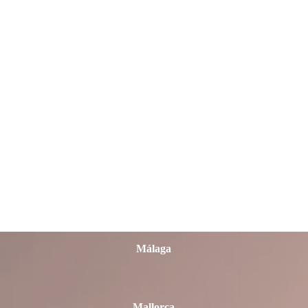
León
Lleida
Lugo
Madrid
Málaga
Mallorca