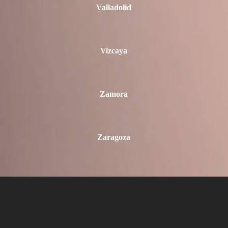
Valladolid
Vizcaya
Zamora
Zaragoza