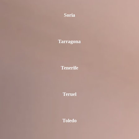
Soria
Tarragona
Tenerife
Teruel
Toledo