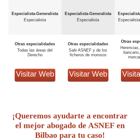
Especialista-Generalista
Especialista-Generalista
Especialist
Especialista
Especialista
Especialist
Otras esp
Otras especialidades
Otras especialidades
Herencias,
Todas las áreas del
Salir ASNEF y de los
bancario,
Derecho
ficheros de morosos
mercan
Visitar Web
Visitar Web
Visit
¡Queremos ayudarte a encontrar
el mejor abogado de ASNEF en
Bilbao para tu caso!