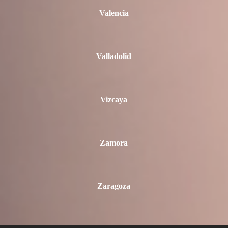
Valencia
Valladolid
Vizcaya
Zamora
Zaragoza