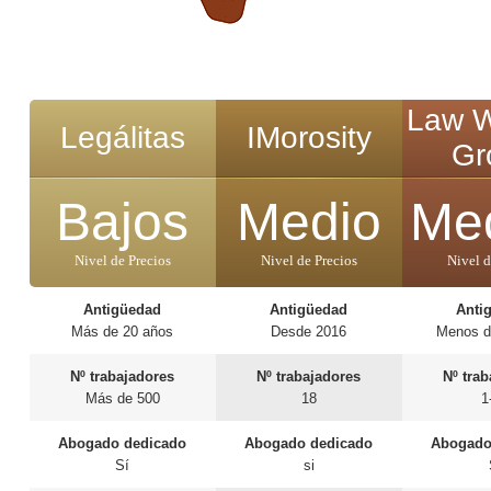
Law W
Legálitas
IMorosity
Gr
Bajos
Medio
Me
Nivel de Precios
Nivel de Precios
Nivel d
Antigüedad
Antigüedad
Anti
Más de 20 años
Desde 2016
Menos d
Nº trabajadores
Nº trabajadores
Nº tra
Más de 500
18
1
Abogado dedicado
Abogado dedicado
Abogado
Sí
si