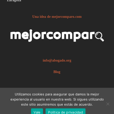
Zaragoza
Una idea de mejorcomparo.com
info@abogado.org
Blog
Utilizamos cookies para asegurar que damos la mejor
experiencia al usuario en nuestra web. Si sigues utilizando
este sitio asumiremos que estás de acuerdo.
© 2026 abogado.org.
Aviso legal
Vale
Política de privacidad