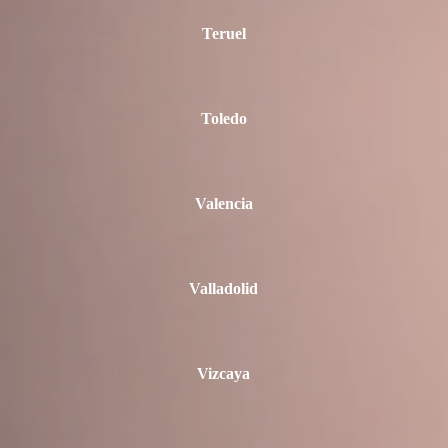
Teruel
Toledo
Valencia
Valladolid
Vizcaya