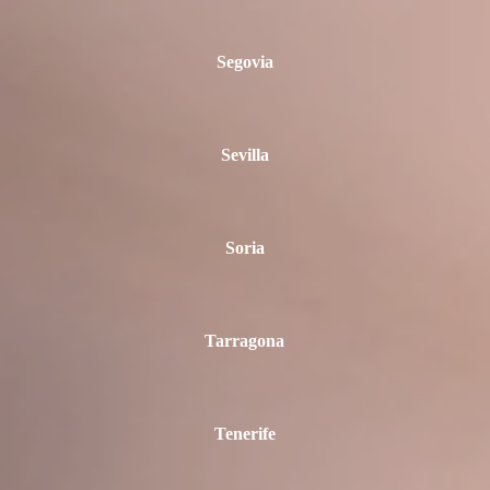
Segovia
Sevilla
Soria
Tarragona
Tenerife