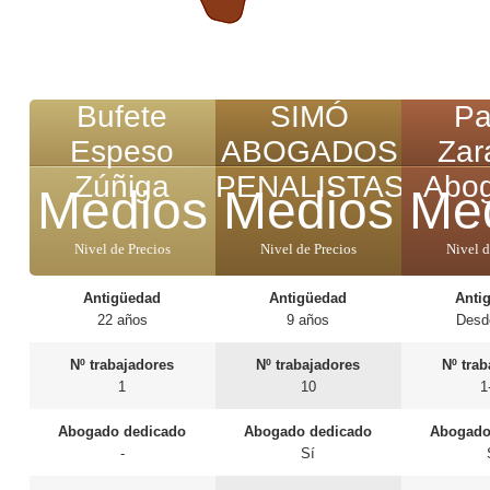
Bufete
SIMÓ
Pa
Espeso
ABOGADOS
Zar
Zúñiga
PENALISTAS
Abo
Medios
Medios
Me
Nivel de Precios
Nivel de Precios
Nivel d
Antigüedad
Antigüedad
Anti
22 años
9 años
Desd
Nº trabajadores
Nº trabajadores
Nº tra
1
10
1
Abogado dedicado
Abogado dedicado
Abogado
-
Sí