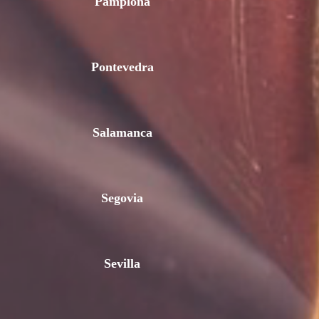
Pamplona
Pontevedra
Salamanca
Segovia
Sevilla