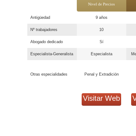
Nivel de Precios
Antigüedad
9 años
Nº trabajadores
10
Abogado dedicado
Sí
Especialista-Generalista
Especialista
Mer
Otras especialidades
Penal y Extradición
Visitar Web
V