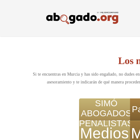
Skip
to
main
content
Los 
Si te encuentras en Murcia y has sido engañado, no dudes en
asesoramiento y te indicarán de qué manera proceder 
SIMÓ
P
ABOGADOS
PENALISTAS
Medios
M