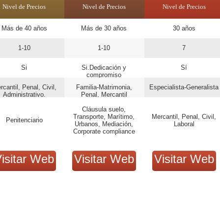
Nivel de Precios
Nivel de Precios
Nivel de Precios
Más de 40 años
Más de 30 años
30 años
1-10
1-10
7
Si
Si.Dedicación y
Sí
compromiso
cantil, Penal, Civil,
Familia-Matrimonia,
Especialista-Generalista
Administrativo.
Penal, Mercantil
Cláusula suelo,
Transporte, Marítimo,
Mercantil, Penal, Civil,
Penitenciario
Urbanos, Mediación,
Laboral
Corporate compliance
isitar Web
Visitar Web
Visitar Web