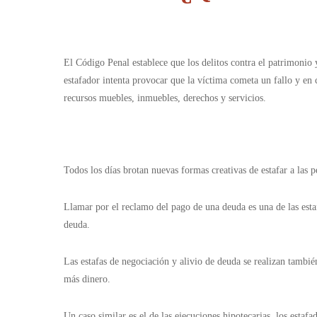
El Código Penal establece que los delitos contra el patrimonio 
estafador intenta provocar que la víctima cometa un fallo y en 
recursos muebles, inmuebles, derechos y servicios.
Todos los días brotan nuevas formas creativas de estafar a las 
Llamar por el reclamo del pago de una deuda es una de las estafa
deuda.
Las estafas de negociación y alivio de deuda se realizan tambi
más dinero.
Un caso similar es el de las ejecuciones hipotecarias, los estaf