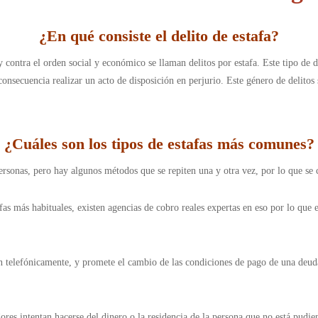
¿
En qué consiste el delito de estafa
?
y contra el orden social y económico se llaman delitos por estafa. Este tipo de 
consecuencia realizar un acto de disposición en perjurio. Este género de delitos
¿Cuáles son los tipos de estafas más comunes
?
personas, pero hay algunos métodos que se repiten una y otra vez, por lo que se
s más habituales, existen agencias de cobro reales expertas en eso por lo que es
én telefónicamente, y promete el cambio de las condiciones de pago de una deud
adores intentan hacerse del dinero o la residencia de la persona que no está pudi