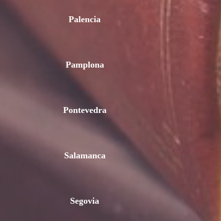
Palencia
Pamplona
Pontevedra
Salamanca
Segovia