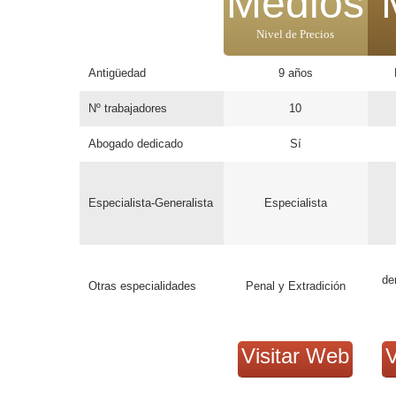
Medios
Nivel de Precios
Antigüedad
9 años
Nº trabajadores
10
Abogado dedicado
Sí
Especialista-Generalista
Especialista
de
Otras especialidades
Penal y Extradición
Visitar Web
V