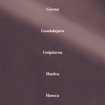
Girona
Guadalajara
Guipúzcoa
Huelva
Huesca