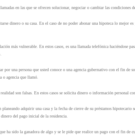
 llamadas en las que se ofrecen solucionar, negociar o cambiar las condiciones 
uitarse dinero o su casa. En el caso de no poder abonar una hipoteca lo mejor es
oblación más vulnerable. En estos casos, es una llamada telefónica haciéndose pa
o.
sar por una persona que usted conoce o una agencia gubernativo con el fin de s
na o agencia que llamó.
ealidad son falsas. En estos casos se solicita dinero o información personal co
tán planeando adquirir una casa y la fecha de cierre de su préstamos hipotecario 
 dinero del pago inicial de la residencia.
a que ha sido la ganadora de algo y se le pide que realice un pago con el fin de 