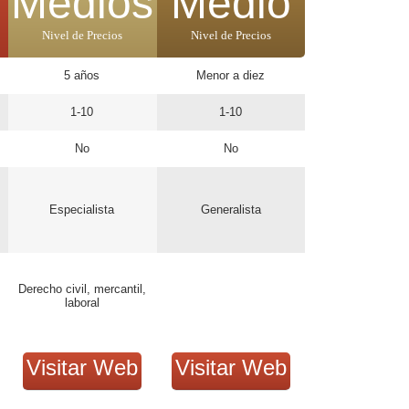
Medios
Medio
Nivel de Precios
Nivel de Precios
5 años
Menor a diez
1-10
1-10
No
No
Especialista
Generalista
Derecho civil, mercantil,
laboral
Visitar Web
Visitar Web