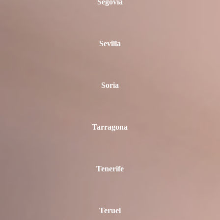
Segovia
Sevilla
Soria
Tarragona
Tenerife
Teruel