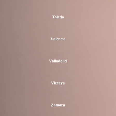
Toledo
Valencia
Valladolid
Vizcaya
Zamora