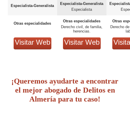
Especialista-Generalista
Especialist
Especialista-Generalista
Especialista
Espec
Otras especialidades
Otras esp
Otras especialidades
Derecho civil, de familia,
Derecho de f
herencias.
la
Visitar Web
Visitar Web
Visit
¡Queremos ayudarte a encontrar
el mejor abogado de Delitos en
Almería para tu caso!