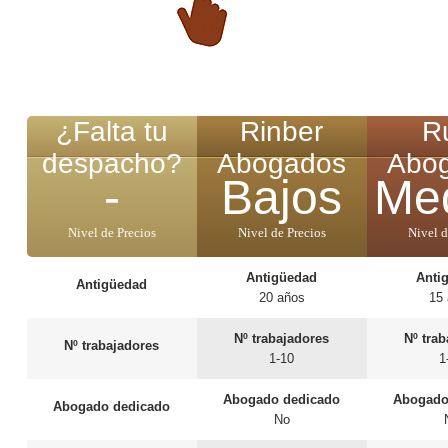
¿Falta tu
Rinber
R
despacho?
Abogados
Abo
-
Bajos
Me
Nivel de Precios
Nivel de Precios
Nivel d
Antigüedad
Anti
Antigüedad
20 años
15
Nº trabajadores
Nº tra
Nº trabajadores
1-10
1
Abogado dedicado
Abogado
Abogado dedicado
No