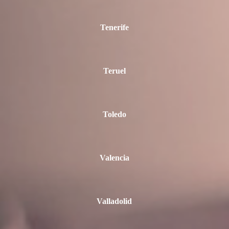
Tenerife
Teruel
Toledo
Valencia
Valladolid