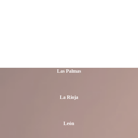
Jaén
La Coruña
Las Palmas
La Rioja
León