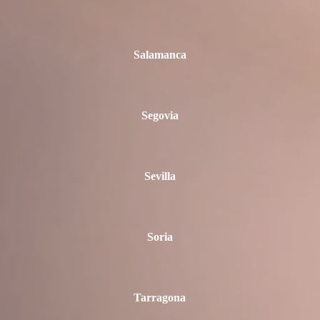
Salamanca
Segovia
Sevilla
Soria
Tarragona