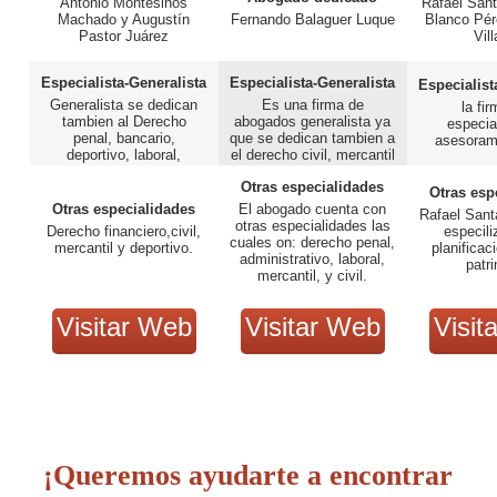
Antonio Montesinos
Rafael Sant
Machado y Augustín
Fernando Balaguer Luque
Blanco Pé
Pastor Juárez
Vill
Especialista-Generalista
Especialista-Generalista
Especialist
Generalista se dedican
Es una firma de
la fi
tambien al Derecho
abogados generalista ya
especia
penal, bancario,
que se dedican tambien a
asesorami
deportivo, laboral,
el derecho civil, mercantil
sanitario y al
y penal.
Otras especialidades
asesoramiento a
Otras esp
empresas (fiscal, laboral,
Otras especialidades
El abogado cuenta con
Rafael Sant
contable)
otras especialidades las
Derecho financiero,civil,
especili
cuales on: derecho penal,
mercantil y deportivo.
planificac
administrativo, laboral,
patr
mercantil, y civil.
Visitar Web
Visitar Web
Visit
¡Queremos ayudarte a encontrar