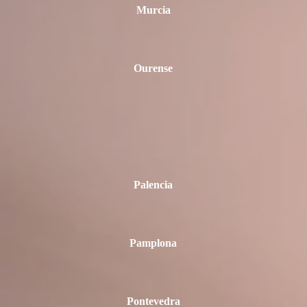
Murcia
Ourense
Palencia
Pamplona
Pontevedra