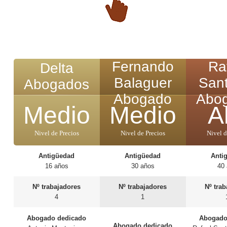
Fernando
Ra
Delta
Balaguer
Sant
Abogados
Abogado
Abo
Medio
Medio
A
Nivel de Precios
Nivel de Precios
Nivel d
Antigüedad
Antigüedad
Anti
16 años
30 años
40
Nº trabajadores
Nº trabajadores
Nº tra
4
1
Abogado dedicado
Abogado
Abogado dedicado