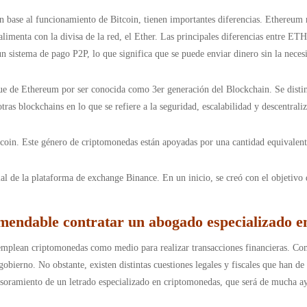
n base al funcionamiento de Bitcoin, tienen importantes diferencias. Ethereum 
 alimenta con la divisa de la red, el Ether. Las principales diferencias entre E
 un sistema de pago P2P, lo que significa que se puede enviar dinero sin la nece
gue de Ethereum por ser conocida como 3er generación del Blockchain. Se disti
as blockchains en lo que se refiere a la seguridad, escalabilidad y descentrali
lecoin. Este género de criptomonedas están apoyadas por una cantidad equivalen
l de la plataforma de exchange Binance. En un inicio, se creó con el objetivo 
mendable contratar un abogado especializado 
 emplean criptomonedas como medio para realizar transacciones financieras. Co
gobierno. No obstante, existen distintas cuestiones legales y fiscales que han d
esoramiento de un letrado especializado en criptomonedas, que será de mucha ayu