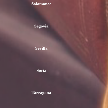
Salamanca
Segovia
Sevilla
Soria
Tarragona