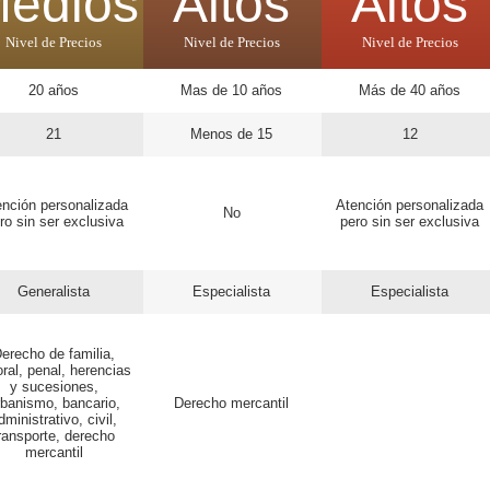
edios
Altos
Altos
Nivel de Precios
Nivel de Precios
Nivel de Precios
20 años
Mas de 10 años
Más de 40 años
21
Menos de 15
12
nción personalizada
Atención personalizada
No
ro sin ser exclusiva
pero sin ser exclusiva
Generalista
Especialista
Especialista
erecho de familia,
oral, penal, herencias
y sucesiones,
rbanismo, bancario,
Derecho mercantil
dministrativo, civil,
ransporte, derecho
mercantil