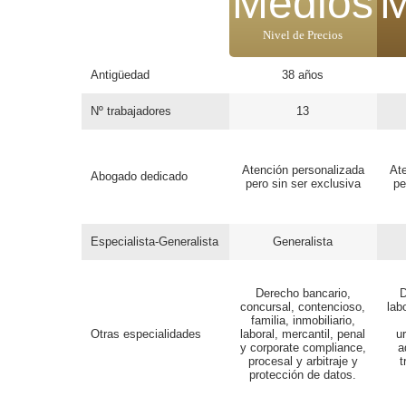
Medios
M
Nivel de Precios
Antigüedad
38 años
Nº trabajadores
13
Atención personalizada
Ate
Abogado dedicado
pero sin ser exclusiva
pe
Especialista-Generalista
Generalista
Derecho bancario,
D
concursal, contencioso,
lab
familia, inmobiliario,
Otras especialidades
laboral, mercantil, penal
u
y corporate compliance,
a
procesal y arbitraje y
t
protección de datos.