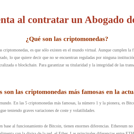
enta al contratar un Abogado 
¿
Qué son las criptomonedas
?
 criptomonedas, es que sólo existen en el mundo virtual. Aunque cumplen la fu
izado, lo que quiere decir que no se encuentran reguladas por ninguna instituci
ralizada o blockchain. Para garantizar su titularidad y la integridad de las tran
s son las criptomonedas más famosas en la actu
mundo. En las 5 criptomonedas más famosas, la número 1 y la pionera, es Bitco
igue teniendo graves variaciones de coste y volatilidades.
n base al funcionamiento de Bitcoin, tienen enormes diferencias. Ethereum no 
 alimenta con la divisa de la red, el Ether. Las principales diferencias entre E