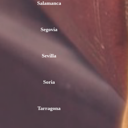
Salamanca
Segovia
Sevilla
Soria
Tarragona