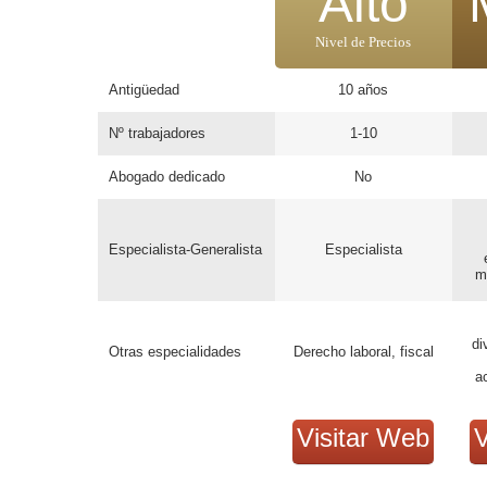
Alto
Nivel de Precios
Antigüedad
10 años
Nº trabajadores
1-10
Abogado dedicado
No
Especialista-Generalista
Especialista
m
di
Otras especialidades
Derecho laboral, fiscal
a
Visitar Web
V