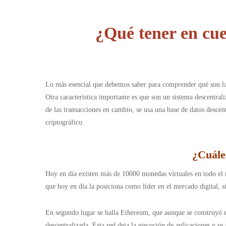
¿Qué tener en cu
Lo más esencial que debemos saber para comprender qué son las
Otra característica importante es que son un sistema descentral
de las transacciones en cambio, se usa una base de datos descent
criptográfico.
¿
Cuále
Hoy en día existen más de 10000 monedas virtuales en todo el 
que hoy en día la posiciona como líder en el mercado digital, s
En segundo lugar se halla Ethereum, que aunque se construyó e
descentralizada. Esta red deja la ejecución de aplicaciones y se