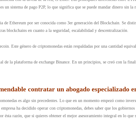
 es un sistema de pago P2P, lo que significa que se puede mandar dinero sin la
cia de Ethereum por ser conocida como 3er generación del Blockchain. Se disti
ras blockchains en cuanto a la seguridad, escalabilidad y descentralización.
lecoin. Este género de criptomonedas están respaldadas por una cantidad equiva
l de la plataforma de exchange Binance. En un principios, se creó con la fina
mendable contratar un abogado especializado 
iptomonedas es algo sin precedentes. Lo que en un momento empezó como invers
 tu empresa ha decidido operar con criptomonedas, debes saber que los gobiern
 por ésta razón, que si quieres obtener el mejor asesoramiento integral en lo que