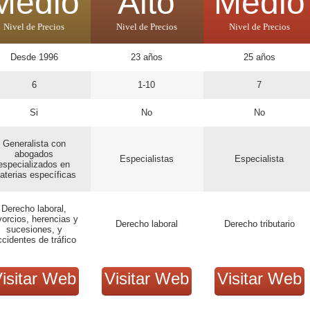
Medio
Alto
Medio
Nivel de Precios
Nivel de Precios
Nivel de Precios
Desde 1996
23 años
25 años
6
1-10
7
Si
No
No
Generalista con
abogados
Especialistas
Especialista
especializados en
aterias específicas
Derecho laboral,
vorcios, herencias y
Derecho laboral
Derecho tributario
sucesiones, y
ccidentes de tráfico
isitar Web
Visitar Web
Visitar Web