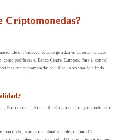
de Criptomonedas?
nción de una moneda, éstas se guardan en carteras virtuales.
ón, como podría ser el Banco Central Europeo. Para el control
sacciones con criptomonedas se utiliza un sistema de cifrado
alidad
?
in. Fue creada en el dos mil ocho y pese a su gran crecimiento
es una divisa, sino es una plataforma de computación
TH y el dinero gubernativo es que el ETH no está gestionado por