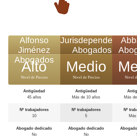
Alfonso
Jurisdependecia
Abb
Jiménez
Abogados
Abo
Abogados
Alto
Medio
Me
Nivel de Precios
Nivel de Precios
Nivel d
Antigüedad
Antigüedad
Anti
45 años
Más de 10 años
Más de
Nº trabajadores
Nº trabajadores
Nº tra
10
5
Más
Abogado dedicado
Abogado dedicado
Abogado
No
No