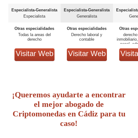
Especialista-Generalista
Especialista-Generalista
Especialist
Especialista
Generalista
Gene
Otras especialidades
Otras especialidades
Otras esp
Todas la areas del
Derecho laboral y
derecho
derecho
contable
inmobiliario,
penal, adm
concursal
Visitar Web
Visitar Web
Visit
comu
¡Queremos ayudarte a encontrar
el mejor abogado de
Criptomonedas en Cádiz para tu
caso!