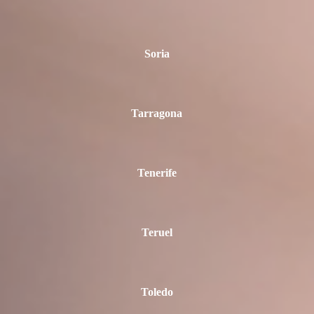
Soria
Tarragona
Tenerife
Teruel
Toledo