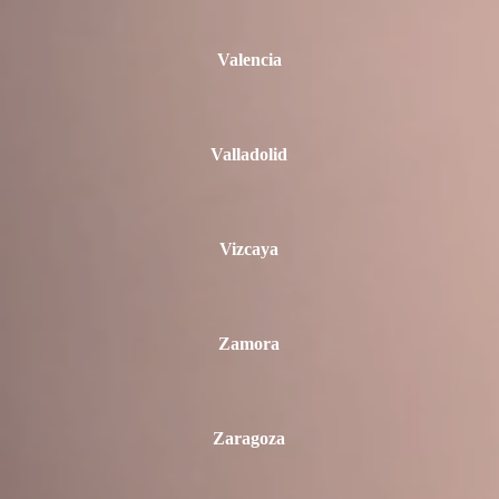
Valencia
Valladolid
Vizcaya
Zamora
Zaragoza