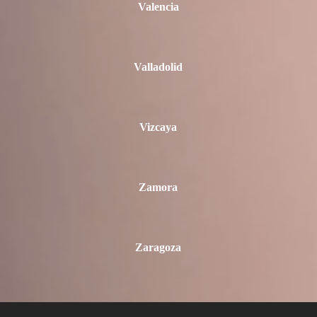
Valencia
Valladolid
Vizcaya
Zamora
Zaragoza