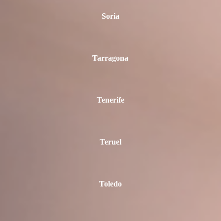
Soria
Tarragona
Tenerife
Teruel
Toledo