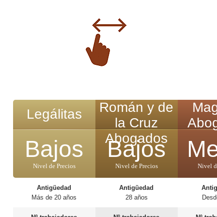
Román y de
Ma
Legálitas
la Cruz
Abo
Abogados
Bajos
Bajos
Me
Nivel de Precios
Nivel de Precios
Nivel d
Antigüedad
Antigüedad
Anti
Más de 20 años
28 años
Desd