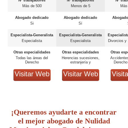
Nº trabajadores
Nº trabajadores
Nº tra
Más de 500
Menos de 5
Más
Abogado dedicado
Abogado dedicado
Abogado
Si
Sí
Especialista-Generalista
Especialista-Generalista
Especialist
Especialista
Especialista
Divorcios y
Otras especialidades
Otras especialidades
Otras esp
Todas las áreas del
Herencias sucesiones,
Accidentes
Derecho
estranjería y
Derecho
nacionalidad, familia
Derech
Visitar Web
Visitar Web
Visit
¡Queremos ayudarte a encontrar
el mejor abogado de Nulidad