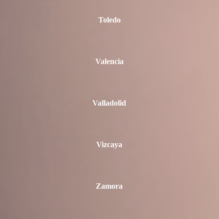
Toledo
Valencia
Valladolid
Vizcaya
Zamora