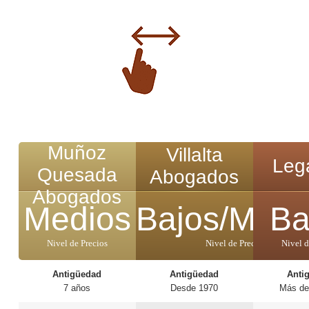
Muñoz
Villalta
Legá
Quesada
Abogados
Abogados
Medios
Bajos/Medi
Ba
Nivel de Precios
Nivel de Precios
Nivel d
Antigüedad
Antigüedad
Anti
7 años
Desde 1970
Más de