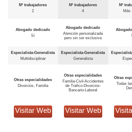
Nº trabajadores
Nº trabajadores
Nº tra
2
4
Más 
Abogado dedicado
Abogado dedicado
Abogado
Atención personalizada
Sí
pero sin ser exclusiva
Especialista-Generalista
Especialista-Generalista
Especialist
Multidisciplinar
Generalista
Espec
Otras especialidades
Otras esp
Otras especialidades
Familia-Civil-Accidentes
Todas la
Divorcios, Familia
de Trafico-Divorcios-
De
Bancario-Laboral
Visitar Web
Visitar Web
Visit