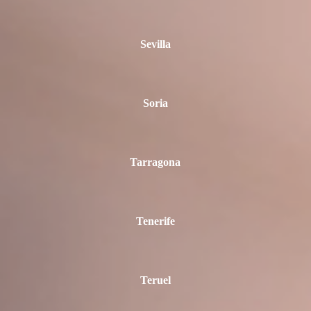
Sevilla
Soria
Tarragona
Tenerife
Teruel