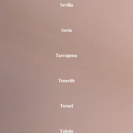
Sevilla
Soria
Tarragona
Tenerife
Teruel
Toledo