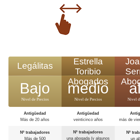
Estrella
Joa
Legálitas
Toribio
Ser
Abogados
Abo
Bajo
medio
a
Nivel de Precios
Nivel de Precios
Nivel d
Antigüedad
Antigüedad
Anti
Más de 20 años
veinticinco años
más de vie
Nº trabajadores
Nº trabajadores
Nº tra
una abogada (y algunos
Más de 500
un a