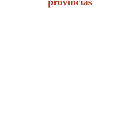
provincias
Álava
Albacete
Alicante
Almería