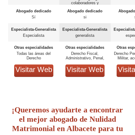
colaboradores y
administrativos)
Abogado dedicado
Abogado dedicado
Abogado
Sí
si
Especialista-Generalista
Especialista-Generalista
Especialist
Especialista
generalista
espec
Otras especialidades
Otras especialidades
Otras esp
Todas las áreas del
Derecho Fiscal,
Derecho Pe
Derecho
Administrativo, Penal,
Militar, a
Mercantil...
tráfico 
Visitar Web
Visitar Web
Visit
¡Queremos ayudarte a encontrar
el mejor abogado de Nulidad
Matrimonial en Albacete para tu