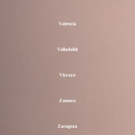
Valencia
Valladolid
Vizcaya
Zamora
Zaragoza