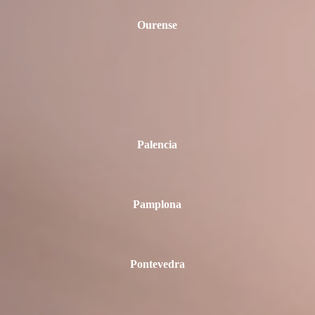
Ourense
Palencia
Pamplona
Pontevedra