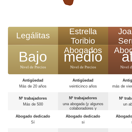
Estrella
Joa
Legálitas
Toribio
Ser
Abogados
Abo
Bajo
medio
a
Nivel de Precios
Nivel de Precios
Nivel d
Antigüedad
Antigüedad
Anti
Más de 20 años
veinticinco años
más de vie
Nº trabajadores
Nº trabajadores
Nº tra
una abogada (y algunos
Más de 500
un a
colaboradores y
administrativos)
Abogado dedicado
Abogado dedicado
Abogado
Sí
si