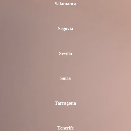
Salamanca
Segovia
Sevilla
Soria
Tarragona
Tenerife