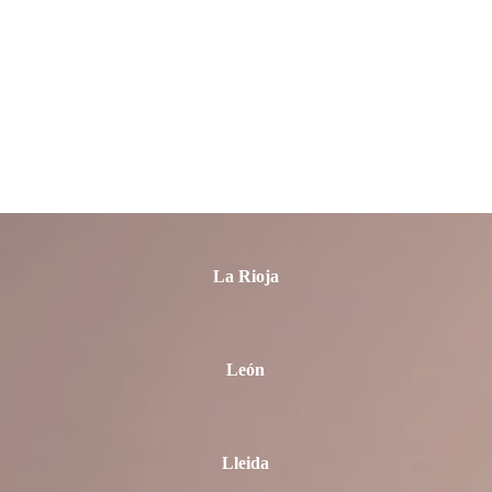
La Coruña
Las Palmas
La Rioja
León
Lleida