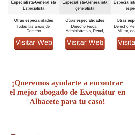
Especialista-Generalista
Especialista-Generalista
Especialist
Especialista
generalista
espec
Otras especialidades
Otras especialidades
Otras esp
Todas las áreas del
Derecho Fiscal,
Derecho Pe
Derecho
Administrativo, Penal,
Militar, a
Mercantil...
tráfico 
Visitar Web
Visitar Web
Visit
¡Queremos ayudarte a encontrar
el mejor abogado de Exequátur en
Albacete para tu caso!