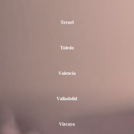
Teruel
Toledo
Valencia
Valladolid
Vizcaya