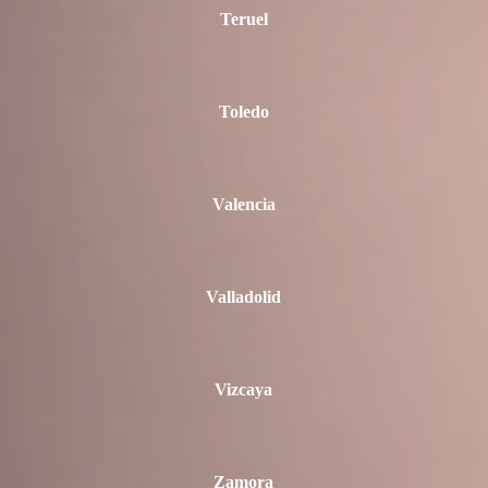
Teruel
Toledo
Valencia
Valladolid
Vizcaya
Zamora