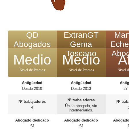
QD
ExtranGT
Mar
Abogados
Gema
Eche
Toscano
Abo
Medio
Medio
A
Nivel de Precios
Nivel de Precios
Nivel d
Antigüedad
Antigüedad
Anti
Desde 2010
Desde 2013
37
Nº trabajadores
Nº trabajadores
Nº tra
Única abogada, sin
4
intermediarios.
Abogado dedicado
Abogado dedicado
Abogado
Sí
Sí