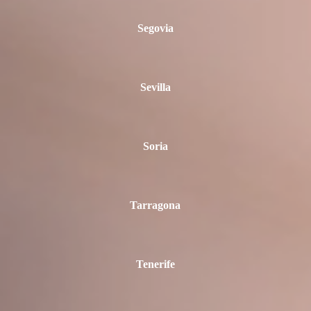
Segovia
Sevilla
Soria
Tarragona
Tenerife