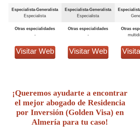
Especialista-Generalista
Especialista-Generalista
Especialist
Especialista
Especialista
Gene
Otras especialidades
Otras especialidades
Otras esp
-
-
multidi
Visitar Web
Visitar Web
Visit
¡Queremos ayudarte a encontrar
el mejor abogado de Residencia
por Inversión (Golden Visa) en
Almería para tu caso!