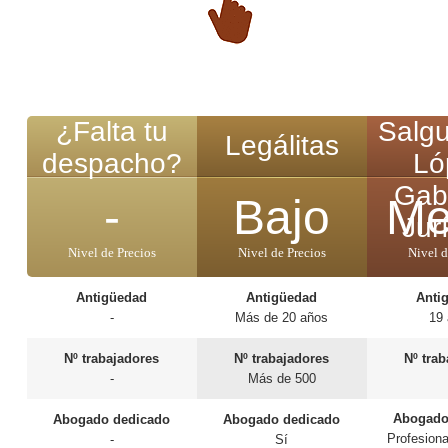
¿Falta tu
Salgu
Legálitas
despacho?
Ló
Gab
-
Bajo
Me
Jur
Nivel de Precios
Nivel de Precios
Nivel d
Antigüedad
Antigüedad
Anti
-
Más de 20 años
19
Nº trabajadores
Nº trabajadores
Nº tra
-
Más de 500
Abogado
Abogado dedicado
Abogado dedicado
Profesiona
-
Sí