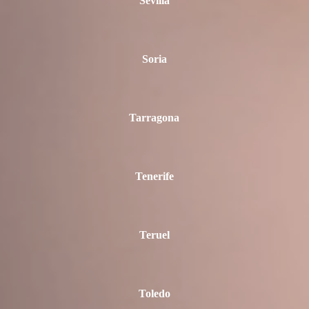
Sevilla
Soria
Tarragona
Tenerife
Teruel
Toledo