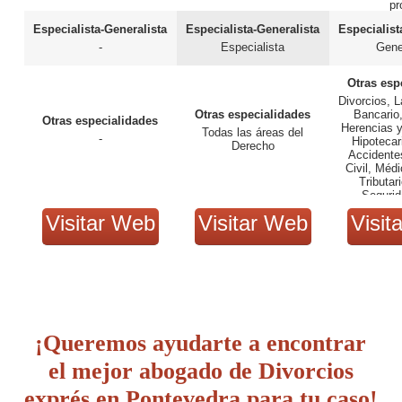
pr
Especialista-Generalista
Especialista-Generalista
Especialist
-
Especialista
Gene
Otras esp
Divorcios, L
Otras especialidades
Bancario,
Otras especialidades
Herencias 
Todas las áreas del
-
Hipotecar
Derecho
Accidentes
Civil, Médi
Tributari
Segurid
Visitar Web
Visitar Web
Visit
¡Queremos ayudarte a encontrar
el mejor abogado de Divorcios
exprés en Pontevedra para tu caso!