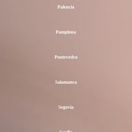
Palencia
Pamplona
Pontevedra
Salamanca
Segovia