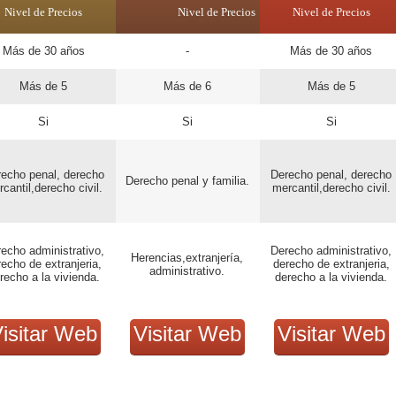
Nivel de Precios
Nivel de Precios
Nivel de Precios
Más de 30 años
-
Más de 30 años
Más de 5
Más de 6
Más de 5
Si
Si
Si
echo penal, derecho
Derecho penal, derecho
Derecho penal y familia.
cantil,derecho civil.
mercantil,derecho civil.
echo administrativo,
Derecho administrativo,
Herencias,extranjería,
recho de extranjeria,
derecho de extranjeria,
administrativo.
recho a la vivienda.
derecho a la vivienda.
isitar Web
Visitar Web
Visitar Web