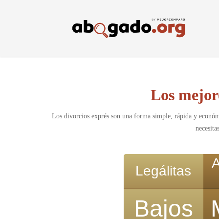
Skip
to
main
content
Los mejor
Los divorcios exprés son una forma simple, rápida y económ
necesita
Legálitas
Bajos