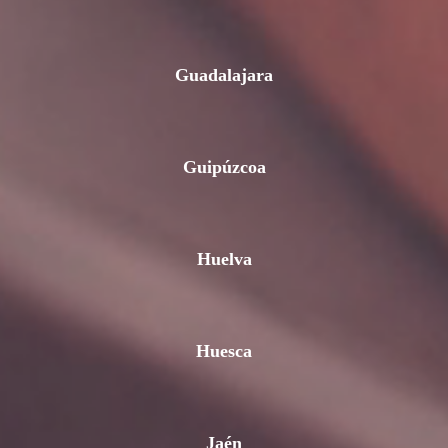
Guadalajara
Guipúzcoa
Huelva
Huesca
Jaén