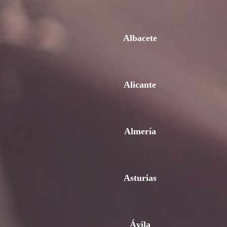
Albacete
Alicante
Almería
Asturias
Ávila