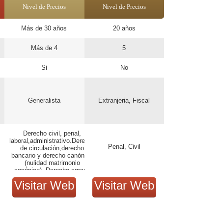
Nivel de Precios
Nivel de Precios
Más de 30 años
20 años
Más de 4
5
Si
No
Generalista
Extranjeria, Fiscal
Derecho civil, penal,
laboral,administrativo.Derecho
Penal, Civil
de circulación,derecho
bancario y derecho canónico
(nulidad matrimonio
canónico). Derecho agrario
Visitar Web
Visitar Web