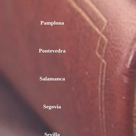
Pamplona
Pontevedra
Salamanca
Segovia
Sevilla