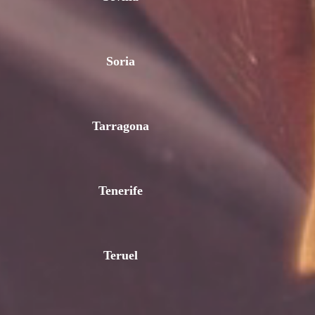
Soria
Tarragona
Tenerife
Teruel