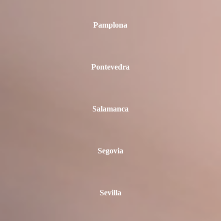
Pamplona
Pontevedra
Salamanca
Segovia
Sevilla