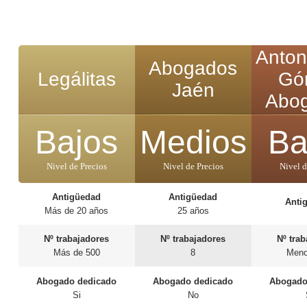
Anton
Abogados
Legálitas
Gó
Jaén
Abo
Bajos
Medios
Ba
Nivel de Precios
Nivel de Precios
Nivel d
Antigüedad
Antigüedad
Anti
Más de 20 años
25 años
Nº trabajadores
Nº trabajadores
Nº tra
Más de 500
8
Meno
Abogado dedicado
Abogado dedicado
Abogado
Si
No