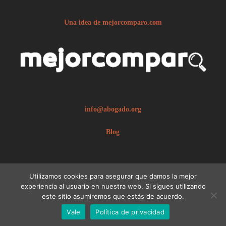
Una idea de mejorcomparo.com
info@abogado.org
Blog
Utilizamos cookies para asegurar que damos la mejor
experiencia al usuario en nuestra web. Si sigues utilizando
este sitio asumiremos que estás de acuerdo.
© 2026 abogado.org.
Aviso legal
Vale
Política de privacidad