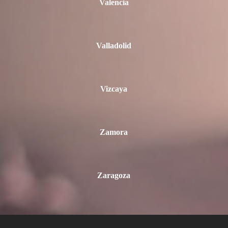
Valencia
Valladolid
Vizcaya
Zamora
Zaragoza