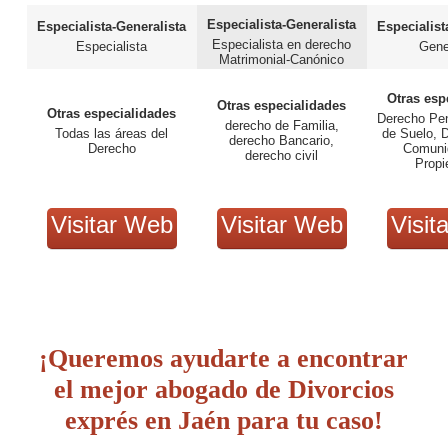
Especialista-Generalista
Especialista-Generalista
Especialist
Especialista en derecho
Especialista
Gene
Matrimonial-Canónico
Otras esp
Otras especialidades
Otras especialidades
Derecho Pen
derecho de Familia,
Todas las áreas del
de Suelo, D
derecho Bancario,
Derecho
Comuni
derecho civil
Propi
Visitar Web
Visitar Web
Visit
¡Queremos ayudarte a encontrar
el mejor abogado de Divorcios
exprés en Jaén para tu caso!