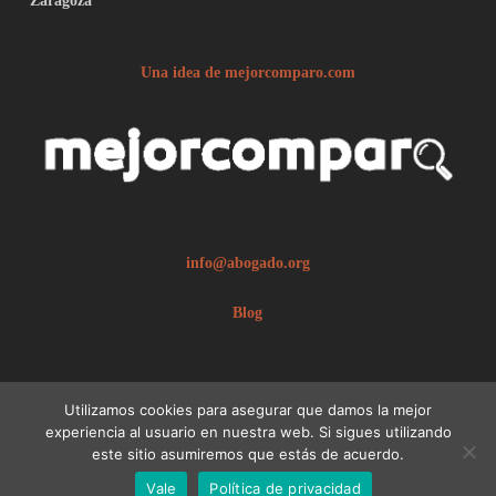
Zaragoza
Una idea de mejorcomparo.com
info@abogado.org
Blog
Utilizamos cookies para asegurar que damos la mejor
experiencia al usuario en nuestra web. Si sigues utilizando
este sitio asumiremos que estás de acuerdo.
© 2026 abogado.org.
Aviso legal
Vale
Política de privacidad