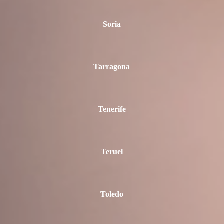
Soria
Tarragona
Tenerife
Teruel
Toledo