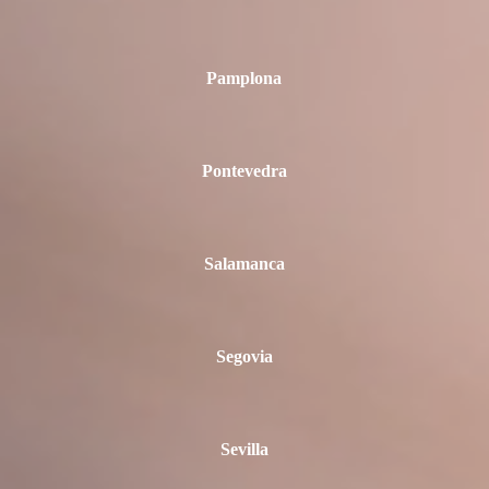
Pamplona
Pontevedra
Salamanca
Segovia
Sevilla