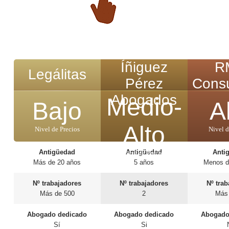
Íñiguez
R
Legálitas
Pérez
Consu
Abogados
Medio-
Bajo
A
Alto
Nivel de Precios
Nivel d
Antigüedad
Antigüedad
Anti
Nivel de Precios
Más de 20 años
5 años
Menos d
Nº trabajadores
Nº trabajadores
Nº tra
Más de 500
2
Más
Abogado dedicado
Abogado dedicado
Abogado
Sí
Si