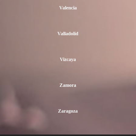
Valencia
Valladolid
Vizcaya
Zamora
Zaragoza