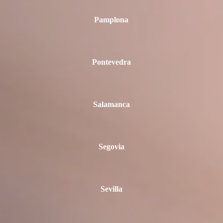
Pamplona
Pontevedra
Salamanca
Segovia
Sevilla