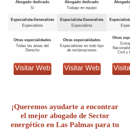
Abogado dedicado
Abogado dedicado
Abogado
Sí
Trabajo en equipo
Especialista-Generalista
Especialista-Generalista
Especialist
Especialista
Especialista
Espec
Otras esp
Otras especialidades
Otras especialidades
Extra
Todas las áreas del
Especialistas en todo tipo
Nacionalid
Derecho
de reclamaciones
Civil y
Visitar Web
Visitar Web
Visit
¡Queremos ayudarte a encontrar
el mejor abogado de Sector
energético en Las Palmas para tu