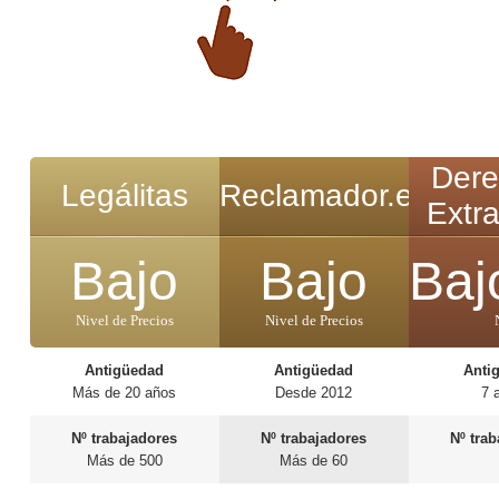
Dere
Legálitas
Reclamador.es
Extra
Bajo
Bajo
Baj
Nivel de Precios
Nivel de Precios
Antigüedad
Antigüedad
Anti
Más de 20 años
Desde 2012
7 
Nº trabajadores
Nº trabajadores
Nº tra
Más de 500
Más de 60