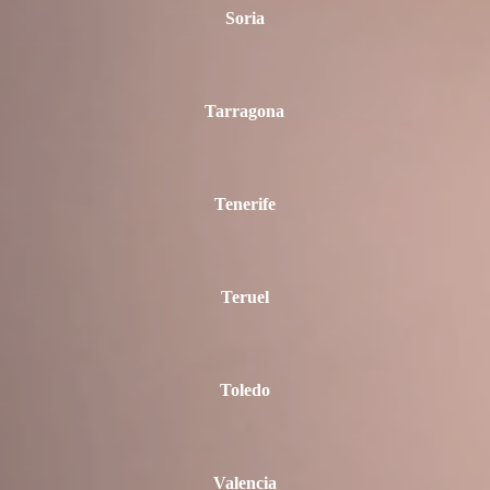
Soria
Tarragona
Tenerife
Teruel
Toledo
Valencia