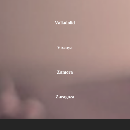
Valladolid
Vizcaya
Zamora
Zaragoza