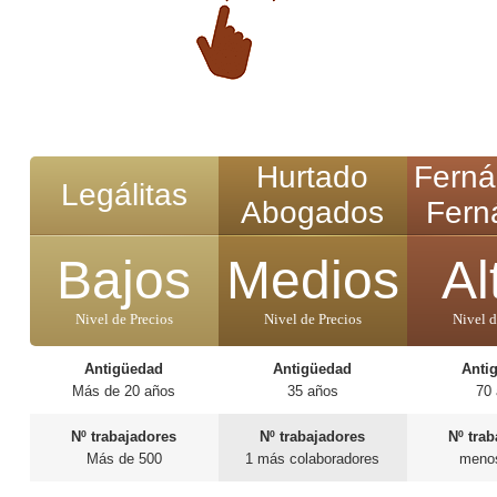
Hurtado
Ferná
Legálitas
Abogados
Fern
Bajos
Medios
Al
Nivel de Precios
Nivel de Precios
Nivel d
Antigüedad
Antigüedad
Anti
Más de 20 años
35 años
70
Nº trabajadores
Nº trabajadores
Nº tra
Más de 500
1 más colaboradores
meno