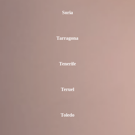
Soria
Tarragona
Tenerife
Teruel
Toledo