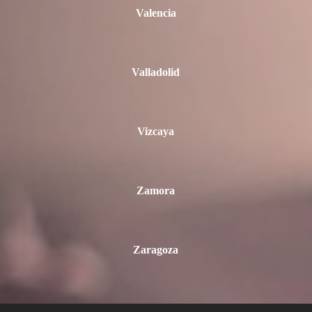
Valencia
Valladolid
Vizcaya
Zamora
Zaragoza