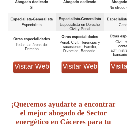
Abogado dedicado
Abogado dedicado
Abogado
Sí
-
No ofrece 
Especialista-Generalista
Especialista-Generalista
Especialist
Especialista en Derecho
Especialista
Gene
Civil y Penal
Otras esp
Otras especialidades
Otras especialidades
Civil, 
Penal, Civil, Herencias y
Todas las áreas del
cont
sucesiones, Familia,
Derecho
administra
Divorcios, Bancario.
bancario
Visitar Web
Visitar Web
Visit
¡Queremos ayudarte a encontrar
el mejor abogado de Sector
energético en Cáceres para tu