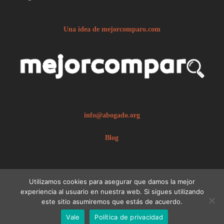
Una idea de mejorcomparo.com
info@abogado.org
Blog
Utilizamos cookies para asegurar que damos la mejor
experiencia al usuario en nuestra web. Si sigues utilizando
este sitio asumiremos que estás de acuerdo.
© 2026 abogado.org.
Aviso legal
Vale
Política de privacidad