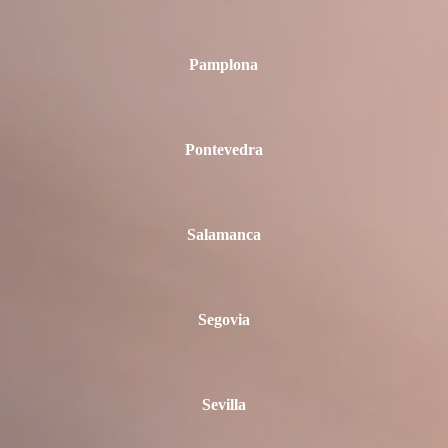
Pamplona
Pontevedra
Salamanca
Segovia
Sevilla