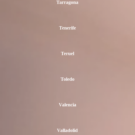
Tarragona
Tenerife
Teruel
Toledo
Valencia
Valladolid