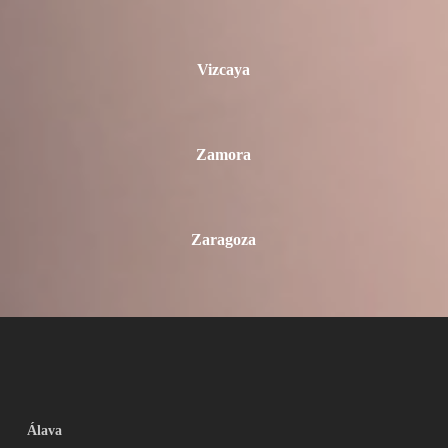
Vizcaya
Zamora
Zaragoza
Álava