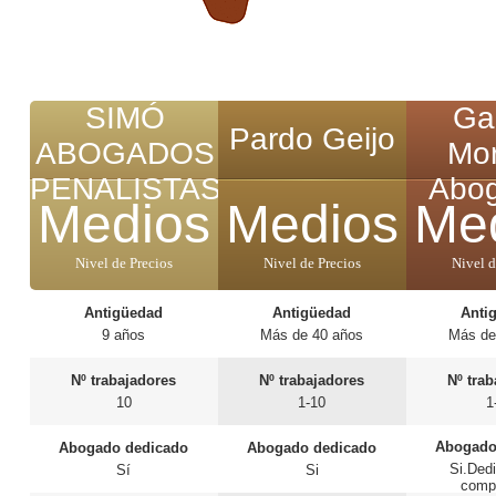
SIMÓ
Ga
Pardo Geijo
ABOGADOS
Mor
PENALISTAS
Abo
Medios
Medios
Me
Nivel de Precios
Nivel de Precios
Nivel d
Antigüedad
Antigüedad
Anti
9 años
Más de 40 años
Más de
Nº trabajadores
Nº trabajadores
Nº tra
10
1-10
1
Abogado
Abogado dedicado
Abogado dedicado
Si.Ded
Sí
Si
comp