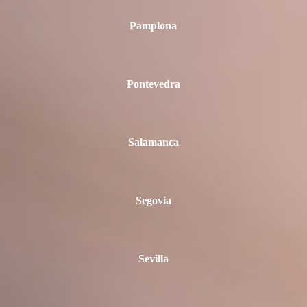
Pamplona
Pontevedra
Salamanca
Segovia
Sevilla