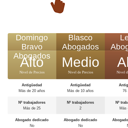
Domingo
Blasco
L
Bravo
Abogados
Abo
Abogados
Alto
Medio
A
Nivel de Precios
Nivel de Precios
Nivel d
Antigüedad
Antigüedad
Anti
Más de 20 años
Más de 10 años
76
Nº trabajadores
Nº trabajadores
Nº tra
Más de 25
2
Más 
Abogado dedicado
Abogado dedicado
Abogado
No
No