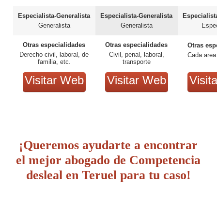
Especialista-Generalista
Especialista-Generalista
Especialist
Generalista
Generalista
Espec
Otras especialidades
Otras especialidades
Otras esp
Derecho civil, laboral, de
Civil, penal, laboral,
Cada area
familia, etc.
transporte
Visitar Web
Visitar Web
Visit
¡Queremos ayudarte a encontrar
el mejor abogado de Competencia
desleal en Teruel para tu caso!