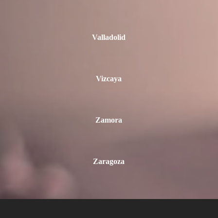
Valladolid
Vizcaya
Zamora
Zaragoza