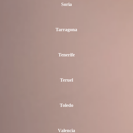
Soria
Tarragona
Tenerife
Teruel
Toledo
Valencia