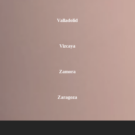
Valladolid
Vizcaya
Zamora
Zaragoza