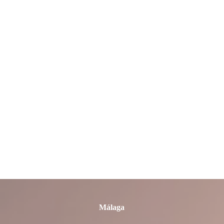
León
Lleida
Lugo
Madrid
Málaga