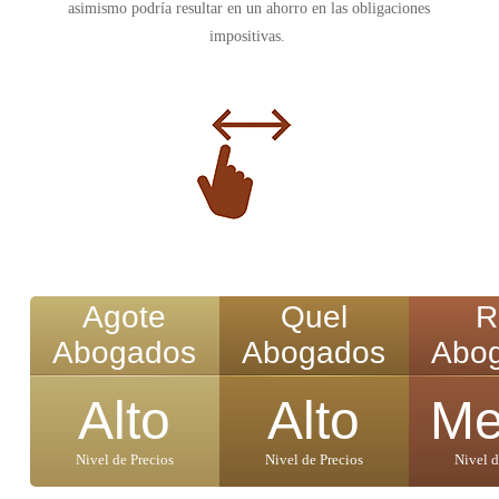
asimismo podría resultar en un ahorro en las obligaciones
impositivas.
Agote
Quel
R
Abogados
Abogados
Abo
Alto
Alto
Me
Nivel de Precios
Nivel de Precios
Nivel d