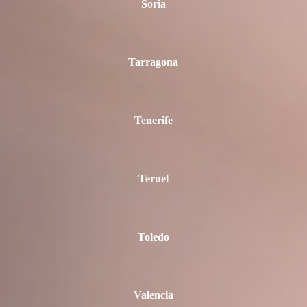
Soria
Tarragona
Tenerife
Teruel
Toledo
Valencia