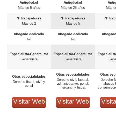
Antigüedad
Antigüedad
Anti
Más de 5 años
Más de 25 años
Más d
Nº trabajadores
Nº trabajadores
Nº tra
Más de 2
Más de 5
Abogado dedicado
Abogado dedicado
Abogado
No
No
Especialista-Generalista
Especialista-Generalista
Especialist
Generalista
Generalista
Gene
Otras especialidades
Otras esp
Otras especialidades
Derecho civil, laboral,
Derecho fam
Derecho fiscal, civil y
administrativo, penal,
abusos 
penal
mercantil y fiscal.
consumidor
Visitar Web
Visitar Web
Visit