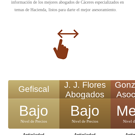
información de los mejores abogados de Cáceres especializados en
temas de Hacienda, listos para darte el mejor asesoramiento.
J. J. Flores
Gonz
Gefiscal
Abogados
Asoc
Bajo
Bajo
Me
Nivel de Precios
Nivel de Precios
Nivel d
Antigüedad
Antigüedad
Anti