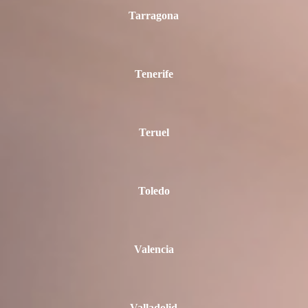
Tarragona
Tenerife
Teruel
Toledo
Valencia