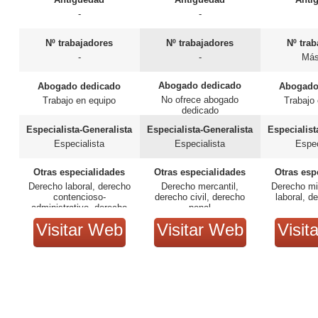
-
-
Nº trabajadores
Nº trabajadores
Nº tra
-
-
Más
Abogado dedicado
Abogado dedicado
Abogado
No ofrece abogado
Trabajo en equipo
Trabajo
dedicado
Especialista-Generalista
Especialista-Generalista
Especialist
Especialista
Especialista
Espec
Otras especialidades
Otras especialidades
Otras esp
Derecho laboral, derecho
Derecho mercantil,
Derecho mil
contencioso-
derecho civil, derecho
laboral, d
administrativo, derecho
penal
mercantil
Visitar Web
Visitar Web
Visit