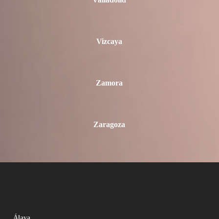
Valladolid
Vizcaya
Zamora
Zaragoza
Álava