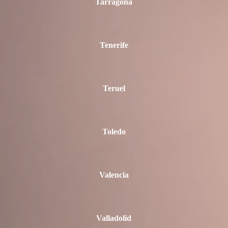
Tarragona
Tenerife
Teruel
Toledo
Valencia
Valladolid