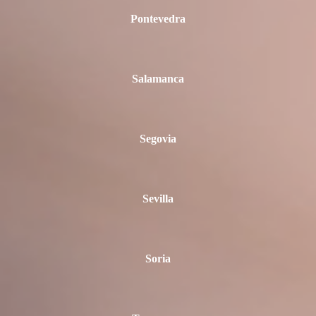
Pontevedra
Salamanca
Segovia
Sevilla
Soria