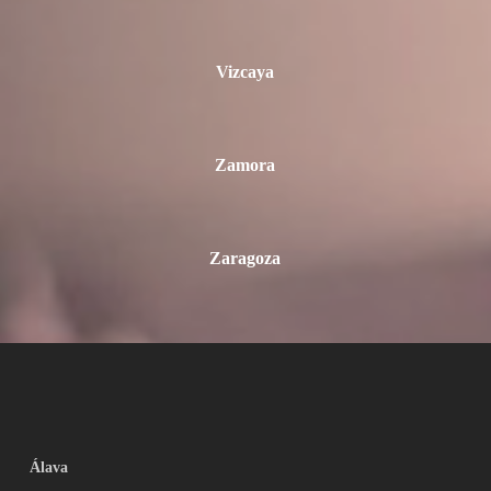
Vizcaya
Zamora
Zaragoza
Álava