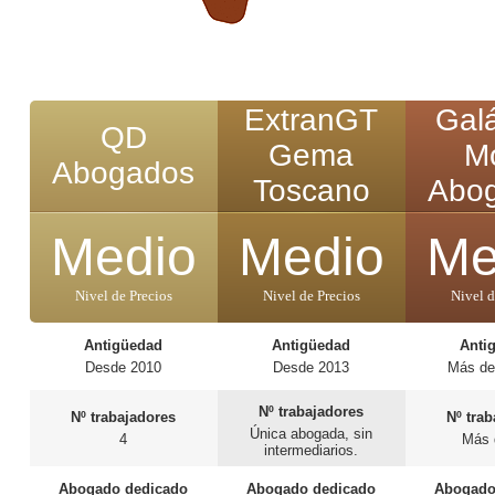
ExtranGT
Gal
QD
Gema
M
Abogados
Toscano
Abo
Medio
Medio
Me
Nivel de Precios
Nivel de Precios
Nivel d
Antigüedad
Antigüedad
Anti
Desde 2010
Desde 2013
Más de
Nº trabajadores
Nº trabajadores
Nº tra
Única abogada, sin
4
Más 
intermediarios.
Abogado dedicado
Abogado dedicado
Abogado