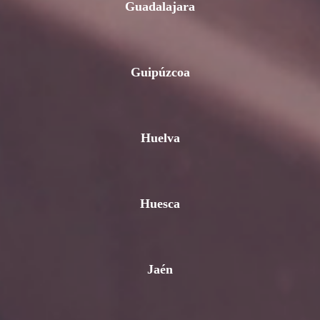
Guadalajara
Guipúzcoa
Huelva
Huesca
Jaén