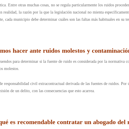
tica. Entre otras muchas cosas, no se regula particularmente los ruidos proceden
 En realidad, la razón por la que la legislación nacional no mienta específicam
te, cada municipio debe determinar cuáles son las faltas más habituales en su ter
os hacer ante ruidos molestos y contaminació
truendos para determinar si la fuente de ruido es considerada por la normativa 
dos molestos.
e responsabilidad civil extracontractual derivada de las fuentes de ruidos. Por úl
misión de un delito, con las consecuencias que esto acarrea.
qué es recomendable contratar un abogado del 