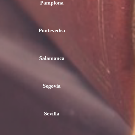
Pamplona
Pontevedra
Salamanca
Segovia
Sevilla