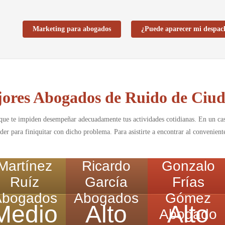
Marketing para abogados
¿Puede aparecer mi despac
jores Abogados de Ruido de Ciud
que te impiden desempeñar adecuadamente tus actividades cotidianas. En un cas
eder para finiquitar con dicho problema. Para asistirte a encontrar al convenie
Martínez
Ricardo
Gonzalo
Ruíz
García
Frías
Abogados
Abogados
Gómez
Medio
Alto
Alto
Abogado