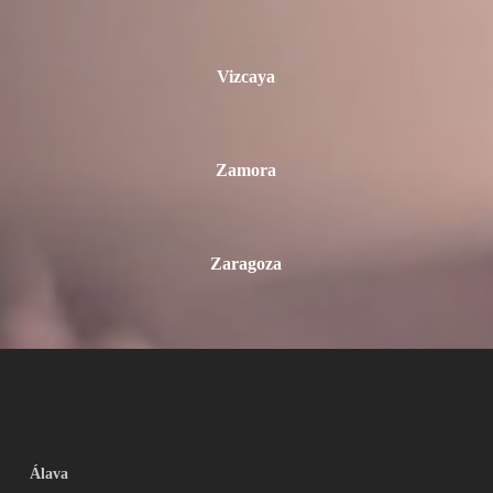
Vizcaya
Zamora
Zaragoza
Álava