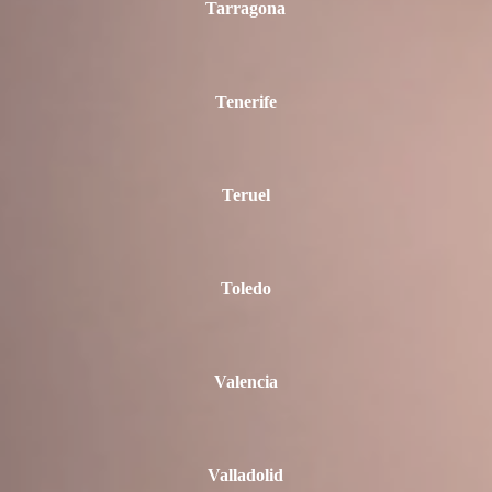
Tarragona
Tenerife
Teruel
Toledo
Valencia
Valladolid