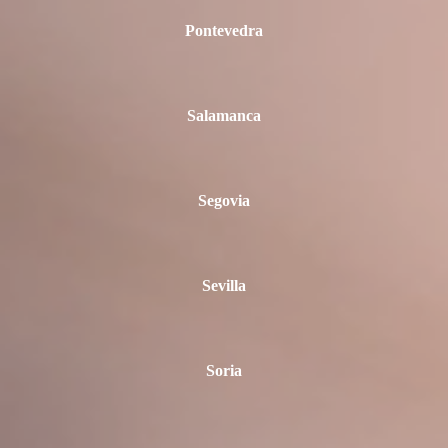
Pontevedra
Salamanca
Segovia
Sevilla
Soria