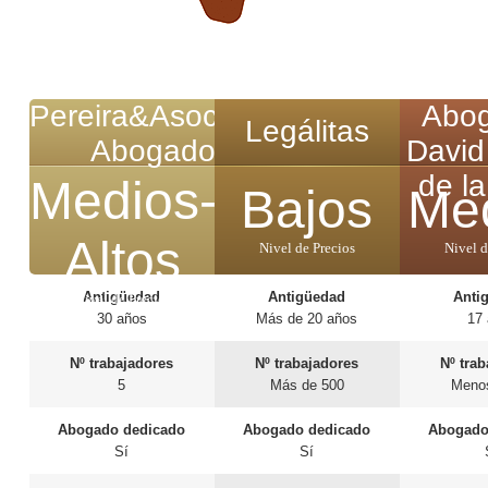
Pereira&Asociados
Abo
Legálitas
Abogados
David
de l
Medios-
Bajos
Me
Altos
Nivel de Precios
Nivel d
Antigüedad
Antigüedad
Anti
Nivel de Precios
30 años
Más de 20 años
17
Nº trabajadores
Nº trabajadores
Nº tra
5
Más de 500
Meno
Abogado dedicado
Abogado dedicado
Abogado
Sí
Sí