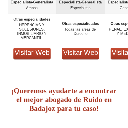
Especialista-Generalista
Especialista-Generalista
Especialist
Ambos
Especialista
Gene
Otras especialidades
Otras especialidades
Otras esp
HERENCIAS Y
SUCESIONES,
Todas las áreas del
PENAL, E
INMOBILIARIO Y
Derecho
Y MED
MERCANTIL.
Visitar Web
Visitar Web
Visit
¡Queremos ayudarte a encontrar
el mejor abogado de Ruido en
Badajoz para tu caso!