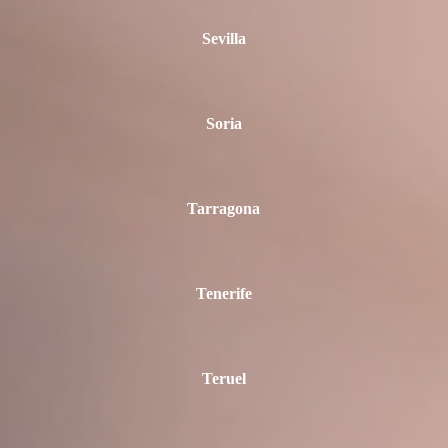
Sevilla
Soria
Tarragona
Tenerife
Teruel