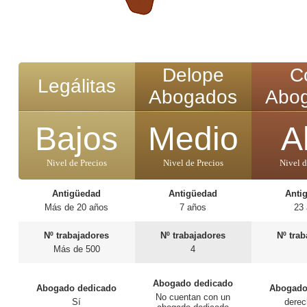
Delope
C
Legálitas
Abogados
Abo
Bajos
Medio
A
Nivel de Precios
Nivel de Precios
Nivel d
Antigüedad
Antigüedad
Anti
Más de 20 años
7 años
23
Nº trabajadores
Nº trabajadores
Nº tra
Más de 500
4
Abogado dedicado
Abogado dedicado
Abogado
No cuentan con un
Sí
derec