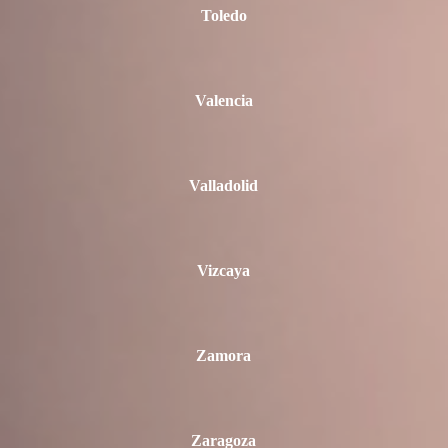
Toledo
Valencia
Valladolid
Vizcaya
Zamora
Zaragoza