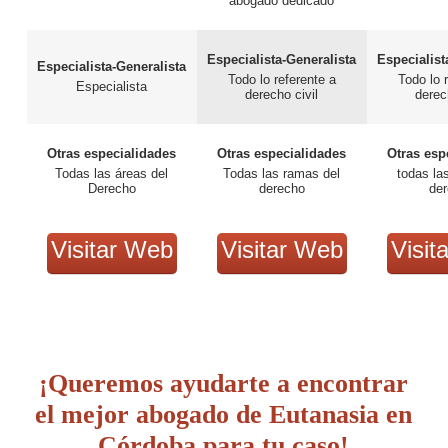
abogado dedicado
Especialista-Generalista
Especialist
Especialista-Generalista
Todo lo referente a
Todo lo 
Especialista
derecho civil
derec
Otras especialidades
Otras especialidades
Otras esp
Todas las áreas del
Todas las ramas del
todas la
Derecho
derecho
de
Visitar Web
Visitar Web
Visit
¡Queremos ayudarte a encontrar
el mejor abogado de Eutanasia en
Córdoba para tu caso!