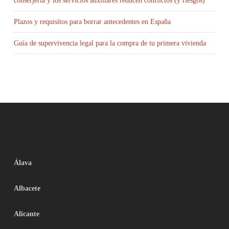
conserjería y los servicios auxiliares reducen conflictos (y riesgos)
Plazos y requisitos para borrar antecedentes en España
Guía de supervivencia legal para la compra de tu primera vivienda
Álava
Albacete
Alicante