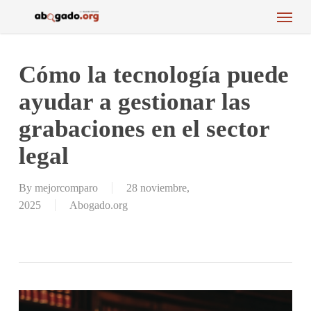
Menu
Skip
to
main
content
Cómo la tecnología puede
ayudar a gestionar las
grabaciones en el sector
legal
By
mejorcomparo
28 noviembre,
2025
Abogado.org