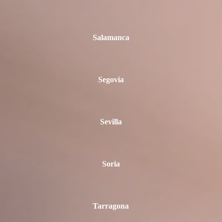
Salamanca
Segovia
Sevilla
Soria
Tarragona