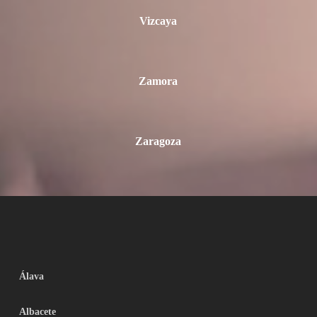
Vizcaya
Zamora
Zaragoza
Álava
Albacete