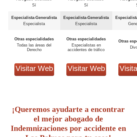
Sí
Sí
Especialista-Generalista
Especialista-Generalista
Especialist
Especialista
Especialista
Gene
Otras especialidades
Otras especialidades
Otras esp
Todas las áreas del
Especialistas en
Div
Derecho
accidentes de tráfico
Visitar Web
Visitar Web
Visit
¡Queremos ayudarte a encontrar
el mejor abogado de
Indemnizaciones por accidente en