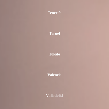
Tenerife
Teruel
Toledo
Valencia
Valladolid