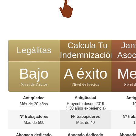
Calcula Tu
Jan
Legálitas
Indemnización
Asoc
Bajo
A éxito
Me
Nivel de Precios
Nivel de Precios
Nivel d
Antigüedad
Antigüedad
Anti
Proyecto desde 2019
Más de 20 años
1
(+30 años experiencia)
Nº trabajadores
Nº trabajadores
Nº tra
Más de 500
Más de 40
1
Abogado dedicado
Abogado dedicado
Abogado