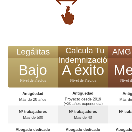
Calcula Tu
Legálitas
AMG 
Indemnización
Bajo
A éxito
Me
Nivel de Precios
Nivel de Precios
Nivel d
Antigüedad
Antigüedad
Anti
Proyecto desde 2019
Más de 20 años
Más de
(+30 años experiencia)
Nº trabajadores
Nº trabajadores
Nº tra
Más de 500
Más de 40
Abogado dedicado
Abogado dedicado
Abogado