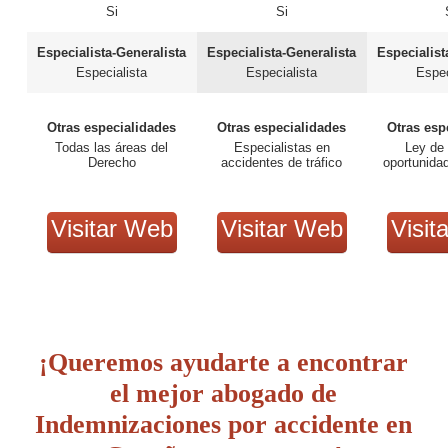
Si
Si
Especialista-Generalista
Especialista-Generalista
Especialist
Especialista
Especialista
Espec
Otras especialidades
Otras especialidades
Otras esp
Todas las áreas del
Especialistas en
Ley de
Derecho
accidentes de tráfico
oportunida
Visitar Web
Visitar Web
Visit
¡Queremos ayudarte a encontrar
el mejor abogado de
Indemnizaciones por accidente en