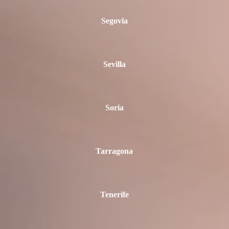
Segovia
Sevilla
Soria
Tarragona
Tenerife