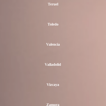
Teruel
Toledo
Valencia
Valladolid
Vizcaya
Zamora