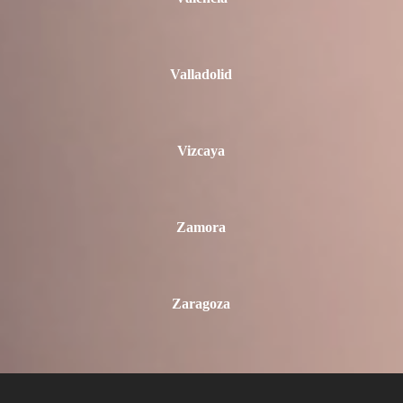
Valladolid
Vizcaya
Zamora
Zaragoza