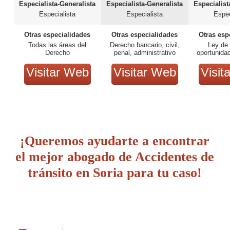
Especialista-Generalista
Especialista-Generalista
Especialist
Especialista
Especialista
Espec
Otras especialidades
Otras especialidades
Otras esp
Todas las áreas del
Derecho bancario, civil,
Ley de
Derecho
penal, administrativo
oportunida
Visitar Web
Visitar Web
Visit
¡Queremos ayudarte a encontrar
el mejor abogado de Accidentes de
tránsito en Soria para tu caso!