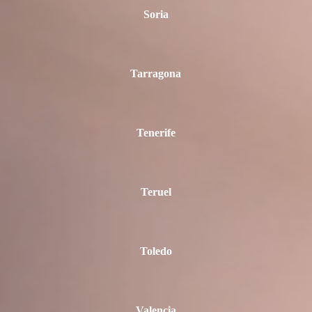
Soria
Tarragona
Tenerife
Teruel
Toledo
Valencia