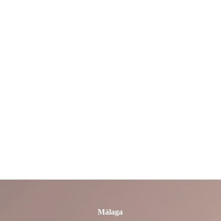
La Rioja
León
Lleida
Lugo
Madrid
Málaga